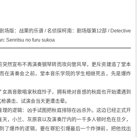
场版：战栗的乐谱 / 名侦探柯南：剧场版第12部 / Detective 
an: Senritsu no furu sukoa
前突然宣布不再演奏钢琴转而攻向管风琴，更斥资建造了堂本
而在演奏会之前，堂本音乐学院的学生相继死去，先是爆炸
了女高音歌唱家秋庭怜子，拥有绝对音感的秋庭也开始遭遇到
气枪袭击、试演会当天更遭击晕。
推理的逻辑：凶手试图把秋庭排除在凶杀外。这边已经正式开
连天，小兰、灰原哀以及演奏厅内的一千多人顿时危在旦夕，
到了爆炸的逻辑，要在罪犯引爆最后一个炸弹前，把他找出