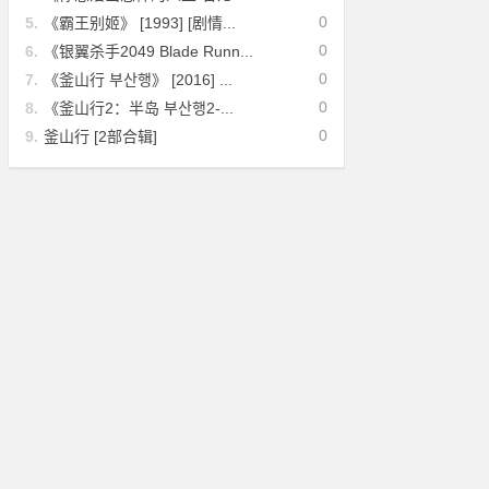
0
5.
《霸王别姬》 [1993] [剧情...
0
6.
《银翼杀手2049 Blade Runn...
0
7.
《釜山行 부산행》 [2016] ...
0
8.
《釜山行2：半岛 부산행2-...
0
9.
釜山行 [2部合辑]