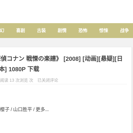
幻
喜剧
古装
剧情
恐怖
惊悚
战争
ナン 戦慄の楽譜》 [2008] [动画][悬疑][日
本] 1080P 下载
阅读 13 次浏览 次
已关闭评论
子 / 山口胜平 / 更多...