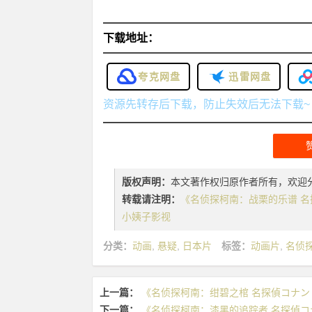
下载地址：
夸克网盘
迅雷网盘
资源先转存后下载，防止失效后无法下载~
版权声明：
本文著作权归原作者所有，欢迎
转载请注明：
《名侦探柯南：战栗的乐谱 名探偵コ
小姨子影视
分类：
动画
,
悬疑
,
日本片
标签：
动画片
,
名侦
上一篇：
《名侦探柯南：绀碧之棺 名探偵コナン 紺碧の棺
下一篇：
《名侦探柯南：漆黑的追踪者 名探偵コナン 漆黒