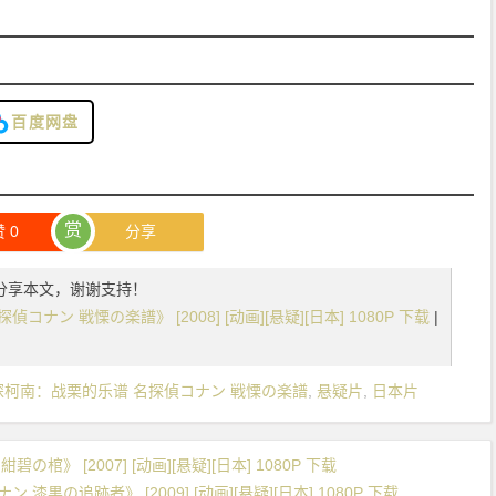
百度网盘
赏
赞
0
分享
分享本文，谢谢支持！
ナン 戦慄の楽譜》 [2008] [动画][悬疑][日本] 1080P 下载
|
探柯南：战栗的乐谱 名探偵コナン 戦慄の楽譜
,
悬疑片
,
日本片
》 [2007] [动画][悬疑][日本] 1080P 下载
の追跡者》 [2009] [动画][悬疑][日本] 1080P 下载