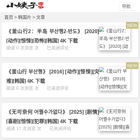
导航
首页
>
韩国片
> 文章
NEW
《釜山行2：半岛 부산행2-반도》 [2020]
[动作][惊悚][恐怖][韩国] 4K 下载
《釜
阅读 0 次浏览 次
已关闭评论
山
行
NEW
2：
《釜山行 부산행》 [2016] [动作][惊悚][灾
半
岛
难][韩国] 4K 下载
부
《釜
阅读 0 次浏览 次
已关闭评论
산
山
행
行
2
부
-
《无可奈何 어쩔수가없다》 [2025] [剧情]
산
반
행》
[喜剧][惊悚][犯罪][韩国] 4K 下载
도》
[2
《无
阅读 17 次浏览 次
已关闭评论
[2
0
可
0
1