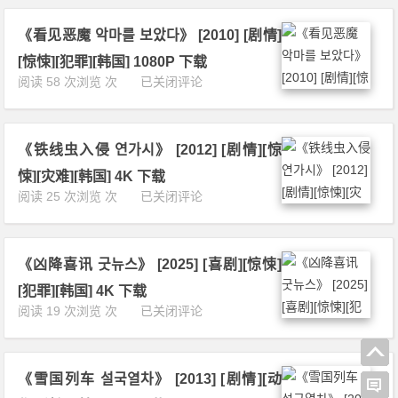
奈
2
6]
何
0]
[动
《看见恶魔 악마를 보았다》 [2010] [剧情]
어
[动
作]
쩔
作]
[惊悚][犯罪][韩国] 1080P 下载
[惊
수
[惊
《看
阅读 58 次浏览 次
已关闭评论
悚]
가
悚]
见
[灾
없
[恐
恶
难]
다》
怖]
魔
[韩
[2
[韩
《铁线虫入侵 연가시》 [2012] [剧情][惊
악
国]
0
国]
마
4
悚][灾难][韩国] 4K 下载
2
4
를
K
《铁
阅读 25 次浏览 次
已关闭评论
5]
K
보
下
线
[剧
下
았
载
虫
情]
载
다》
入
[喜
[2
《凶降喜讯 굿뉴스》 [2025] [喜剧][惊悚]
侵
剧]
0
연
[惊
[犯罪][韩国] 4K 下载
1
가
悚]
《凶
阅读 19 次浏览 次
已关闭评论
0]
시》
[犯
降
[剧
[2
罪]
喜
情]
0
[韩
讯
[惊
1
国]
《雪国列车 설국열차》 [2013] [剧情][动
굿
悚]
2]
4