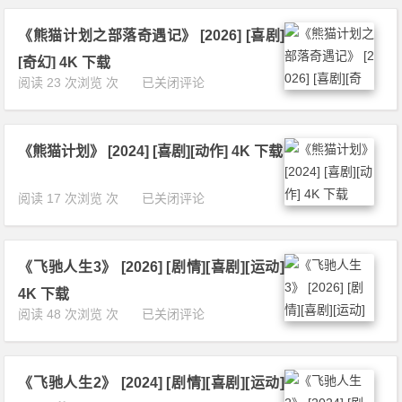
入
K
6]
梦》
下
[动
《熊猫计划之部落奇遇记》 [2026] [喜剧]
[2
载
作]
0
[奇幻] 4K 下载
[武
2
《熊
阅读 23 次浏览 次
已关闭评论
侠]
6]
猫
[古
[科
计
装]
幻]
划
4
[奇
《熊猫计划》 [2024] [喜剧][动作] 4K 下载
之
K
幻]
部
下
[冒
落
载
《熊
阅读 17 次浏览 次
已关闭评论
险]
奇
猫
4
遇
计
K
记》
划》
下
[2
《飞驰人生3》 [2026] [剧情][喜剧][运动]
[2
载
0
0
4K 下载
2
2
《飞
阅读 48 次浏览 次
已关闭评论
6]
4]
驰
[喜
[喜
人
剧]
剧]
生
[奇
[动
《飞驰人生2》 [2024] [剧情][喜剧][运动]
3》
幻]
作]