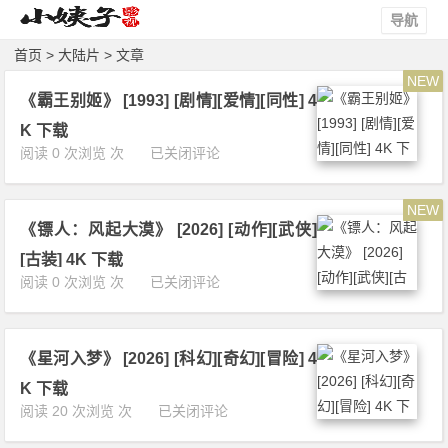
导航
首页
>
大陆片
> 文章
NEW
《霸王别姬》 [1993] [剧情][爱情][同性] 4
K 下载
《霸
阅读 0 次浏览 次
已关闭评论
王
别
NEW
姬》
《镖人：风起大漠》 [2026] [动作][武侠]
[1
9
[古装] 4K 下载
9
《镖
阅读 0 次浏览 次
已关闭评论
3]
人：
[剧
风
情]
起
[爱
《星河入梦》 [2026] [科幻][奇幻][冒险] 4
大
情]
漠》
K 下载
[同
[2
《星
阅读 20 次浏览 次
已关闭评论
性]
0
河
4
2