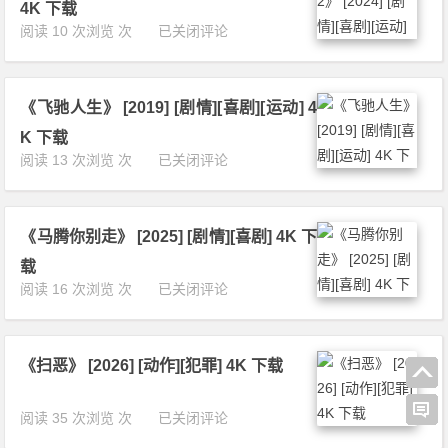
[2
4
4K 下载
4
0
K
《飞
阅读 10 次浏览 次
已关闭评论
K
2
下
驰
下
6]
载
人
载
[剧
生
情]
《飞驰人生》 [2019] [剧情][喜剧][运动] 4
2》
[喜
[2
K 下载
剧]
0
《飞
阅读 13 次浏览 次
已关闭评论
[运
2
驰
动]
4]
人
4
[剧
生》
K
情]
《马腾你别走》 [2025] [剧情][喜剧] 4K 下
[2
下
[喜
0
载
载
剧]
1
《马
阅读 16 次浏览 次
已关闭评论
[运
9]
腾
动]
[剧
你
4
情]
别
K
[喜
《扫恶》 [2026] [动作][犯罪] 4K 下载
走》
下
剧]
[2
载
[运
0
《扫
阅读 35 次浏览 次
已关闭评论
动]
2
恶》
4