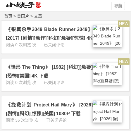
导航
首页
>
美国片
> 文章
NEW
《银翼杀手2049 Blade Runner 2049》
[2017] [剧情][动作][科幻][悬疑][惊悚] 4K
《银
阅读 0 次浏览 次
已关闭评论
下载
翼
杀
NEW
手
《怪形 The Thing》 [1982] [科幻][悬疑]
2
0
[恐怖][美国] 4K 下载
4
《怪
阅读 0 次浏览 次
已关闭评论
9
形
B
T
l
h
a
《挽救计划 Project Hail Mary》 [2026]
e
d
T
[剧情][科幻][惊悚][美国] 1080P 下载
e
h
《挽
阅读 36 次浏览 次
已关闭评论
R
i
救
u
n