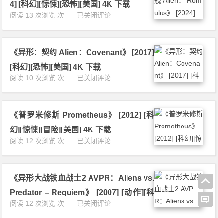
e
0
4] [科幻][惊悚][恐怖][美国] 4K 下载
i
[科
K
E
2
《异
阅读 13 次浏览 次
已关闭评论
z
幻]
下
q
3]
形：
e
[惊
载
u
[动
夺
r
悚]
a
作]
命
2》
[美
l
[惊
《异形：契约 Alien：Covenant》 [2017]
舰
[2
国]
i
悚]
A
0
1
[科幻][恐怖][美国] 4K 下载
z
[犯
l
1
0
《异
阅读 10 次浏览 次
已关闭评论
e
罪]
i
8]
8
形：
r》
[美
e
[动
0
契
[2
国]
n：
作]
P
约
0
4
R
[惊
下
《普罗米修斯 Prometheus》 [2012] [科
A
1
K
o
悚]
载
l
4]
下
幻][惊悚][冒险][美国] 4K 下载
m
[犯
i
[动
载
《普
阅读 12 次浏览 次
已关闭评论
u
罪]
e
作]
罗
l
[美
n：
[惊
米
u
国]
C
悚]
修
s》
4
o
[犯
《异形大战铁血战士2 AVPR：Aliens vs.
斯
[2
K
v
罪]
P
0
下
Predator – Requiem》 [2007] [动作][科
e
[美
r
2
载
《异
阅读 12 次浏览 次
已关闭评论
n
国]
幻][惊悚][美国] 4K 下载
o
4]
形
a
4