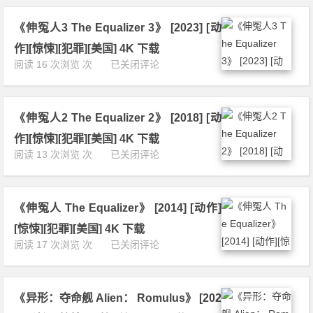
计
n
g》
划
n
[1
《伸冤人3 The Equalizer 3》 [2023] [动
P
e
9
r
r
作][惊悚][犯罪][美国] 4K 下载
8
o
2
《伸
阅读 16 次浏览 次
已关闭评论
2]
j
0
冤
[科
e
4
人
幻]
c
9》
3
[悬
t
[2
《伸冤人2 The Equalizer 2》 [2018] [动
T
疑]
H
0
h
[恐
作][惊悚][犯罪][美国] 4K 下载
a
1
e
怖]
《伸
阅读 13 次浏览 次
已关闭评论
i
7]
E
[美
冤
l
[剧
q
国]
人
M
情]
u
4
2
a
[动
a
K
《伸冤人 The Equalizer》 [2014] [动作]
T
r
作]
l
下
h
y》
[科
[惊悚][犯罪][美国] 4K 下载
i
载
e
[2
幻]
《伸
阅读 17 次浏览 次
已关闭评论
z
E
0
[悬
冤
e
q
2
疑]
人
r
u
6]
[惊
T
3》
a
[剧
悚]
《异形：夺命舰 Alien： Romulus》 [202
h
[2
l
情]
4