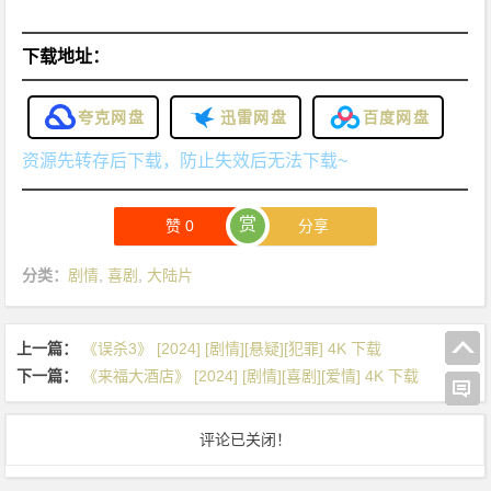
下载地址：
夸克网盘
迅雷网盘
百度网盘
资源先转存后下载，防止失效后无法下载~
赏
赞
0
分享
分类：
剧情
,
喜剧
,
大陆片
上一篇：
《误杀3》 [2024] [剧情][悬疑][犯罪] 4K 下载
下一篇：
《来福大酒店》 [2024] [剧情][喜剧][爱情] 4K 下载
评论已关闭！