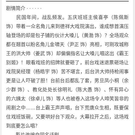
载
剧情简介 · · · · · ·
　　民国年间，战乱频发。五庆班班主侯喜亭（陈佩斯 
饰）带着一众名角儿来到德祥大戏院演出，谁成想首演压
轴登场的却是包子铺的伙计大嗓儿（黄渤 饰）？全场观众
都在翘首以盼名角儿金啸天（尹正 饰）亮相，可刚攻城称
王的洪大帅（姜武 饰）却偏偏指名让大嗓儿唱这出《霸王
别姬》！眼看戏班的招牌就要砸了，前台戏迷退票砸场让
戏院吴经理（杨皓宇 饰）苦不堪言，后台洪大帅持枪闹事
更是让人吓破了胆！台前台后都乱了套，男旦凤小桐（余
少群 饰）、教化处处长徐明礼（陈大愚 饰）、怀有异心
的六姨太（徐卓儿 饰）等人也被卷入这场令人啼笑皆非的
闹剧之中……台上霸王声声唱，台下荒唐众生相，既要保
住戏班饭碗，又要哄好台下观众，大幕拉开之后，这场戏
到底要怎么唱？
　　影片改编自同名话剧。