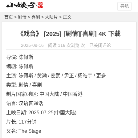
导航
首页
>
剧情
>
喜剧
>
大陆片
> 正文
《戏台》 [2025] [剧情][喜剧] 4K 下载
《戏
2025-09-16
阅读 116 次浏览 次
已关闭评论
台》
导演: 陈佩斯
[2
编剧: 陈佩斯
0
主演: 陈佩斯 / 黄渤 / 姜武 / 尹正 / 杨皓宇 / 更多...
2
5]
类型: 剧情 / 喜剧
[剧
制片国家/地区: 中国大陆 / 中国香港
情]
语言: 汉语普通话
[喜
上映日期: 2025-07-25(中国大陆)
剧]
片长: 117分钟
4
K
又名: The Stage
下