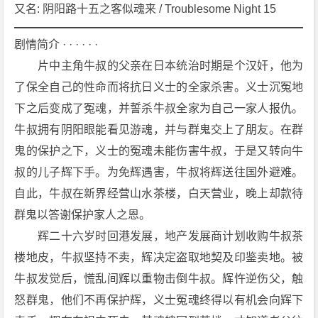
0
又名: 阴阳路十五之客似魂来 / Troublesome Night 15
2]
[恐
剧情简介 · · · · · ·
怖]
　　片中主角牛叔的父亲在日本统治时期是个汉奸，他为
[香
了保全自己的性命而将抗日义士的全家杀害。义士沉冤地
港]
下之后变成了冤魂，并誓杀牛叔全家为自己一家人报仇。
1
牛叔拥有阴阳眼能看见游魂，并与群鬼交上了朋友。在群
0
8
鬼的保护之下，义士的冤魂未能伤害牛叔，于是又转向牛
0
叔的儿子辉下手。为免辉遇害，牛叔将辉送往国外避难。
P
自此，牛叔在新界经营山水茶楼，白天营业，晚上却款待
下
群鬼以答谢保护家人之恩。
载
　　辉二十六岁时回港发展，地产发展商计划收购牛叔茶
楼地皮，牛叔坚持不卖，辉决定盗取地契及印鉴卖地。被
牛叔发觉后，慌乱间辉以重物击倒牛叔。辉忤逆伤父，触
怒群鬼，他们不再保护辉，义士冤魂终得以有机会向辉下