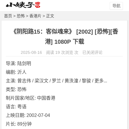
导航
首页
>
恐怖
>
香港片
> 正文
《阴阳路15：客似魂来》 [2002] [恐怖][香
港] 1080P 下载
《阴
2025-08-16
阅读 19 次浏览 次
已关闭评论
阳
导演: 陆剑明
路
编剧: 沂人
1
主演: 曾志伟 / 梁汉文 / 罗兰 / 黄泆潼 / 黎骏 / 更多...
5：
客
类型: 恐怖
似
制片国家/地区: 中国香港
魂
语言: 粤语
来》
上映日期: 2002-07-04
[2
片长: 89分钟
0