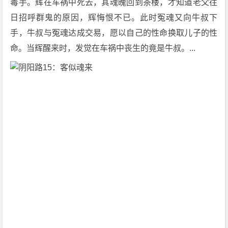
毒手。辉在车祸中死去，其魂魄回到茶楼，才知道老父往
日招呼群鬼的原因，辉悔恨不已。此时冤魂又向牛叔下
手，牛叔与冤魂达成交易，愿以自己的性命换取儿子的性
命。当辉醒来时，发觉在车祸中丧生的竟是牛叔。... 