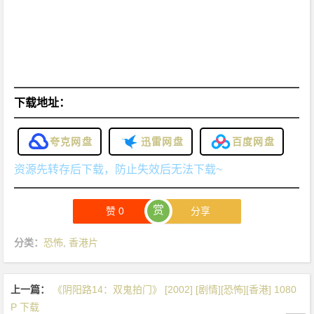
下载地址：
夸克网盘
迅雷网盘
百度网盘
资源先转存后下载，防止失效后无法下载~
赏
赞
0
分享
分类：
恐怖
,
香港片
上一篇：
《阴阳路14：双鬼拍门》 [2002] [剧情][恐怖][香港] 1080
P 下载