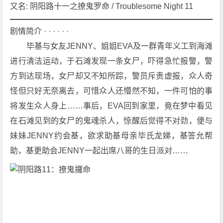
0
又名: 阴阳路十一之撩鬼罗命 / Troublesome Night 11
1]
[恐
剧情简介 · · · · · ·
怖]
　　毕基与女友JENNY、姐姐EVA及一群青年义工到海滩
[香
进行清洁运动，于石滩发现一条女尸，吓得急忙报警，警
港]
方到达现场，女尸却又不知所踪，警员斥责虚报，众人奇
1
怪但只好无奈离去，可惜众人还懵然不知，一件可怕的事
0
8
将发生众人身上……事后，EVA回到家里，竟在梦中看见
0
在石滩见到的女尸的鬼魂杀人，惊醒后觉得不对劲，便与
P
妹妹JENNY约会基，欲求助基母亲毕氏龙娣，基答允帮
下
助，基更助会JENNY一起出席八哥的生日派对……
载