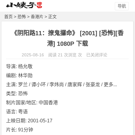
导航
首页
>
恐怖
>
香港片
> 正文
《阴阳路11：撩鬼攞命》 [2001] [恐怖][香
港] 1080P 下载
《阴
2025-08-16
阅读 21 次浏览 次
已关闭评论
阳
导演: 杨允敬
路
编剧: 林华勋
1
主演: 罗兰 / 谭小环 / 李炜尚 / 唐家辉 / 张豪龙 / 更多...
1：
撩
类型: 恐怖
鬼
制片国家/地区: 中国香港
攞
语言: 粤语
命》
上映日期: 2001-05-17
[2
片长: 91分钟
0