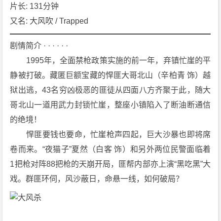
[犯
片长: 131分钟
罪]
又名: 大风吹 / Trapped
4
K
剧情简介 · · · · · ·
下
　　1995年，全面禁枪政策实施的前一年，弃镇忙崖的平
载
静被打破。藏匿巨额宝藏的悍匪大哥北山（辛柏青 饰）越
狱出逃，43名穷凶极恶的匪徒从四面八方齐聚于此，随大
哥北山一道用武力封锁忙崖，整座小镇陷入了断油断通信
的绝境！
　　悍匪要钱也要命，忙崖枪声四起，巨大沙暴也即将席
卷而来。“夜猫子”夏然（白客 饰）和另外两位民警面临着
1把枪对阵88把枪的天崩开局，匪帮内部亦上演“黑吃黑”大
戏。群匪环伺，风沙蔽日，命悬一线，如何破局？