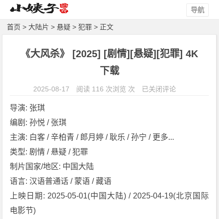
导航
首页
>
大陆片
>
悬疑
>
犯罪
> 正文
《大风杀》 [2025] [剧情][悬疑][犯罪] 4K
下载
《大
2025-08-17
阅读 116 次浏览 次
已关闭评论
风
导演: 张琪
杀》
编剧: 孙悦 / 张琪
[2
主演: 白客 / 辛柏青 / 郎月婷 / 耿乐 / 孙宁 / 更多...
0
2
类型: 剧情 / 悬疑 / 犯罪
5]
制片国家/地区: 中国大陆
[剧
语言: 汉语普通话 / 蒙语 / 藏语
情]
上映日期: 2025-05-01(中国大陆) / 2025-04-19(北京国际
[悬
电影节)
疑]