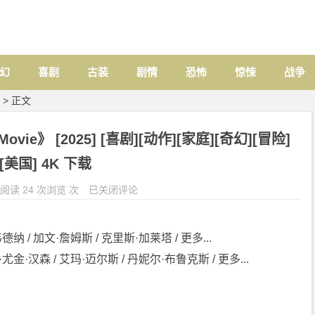
幻
喜剧
古装
剧情
恐怖
惊悚
战争
> 正文
ovie》 [2025] [喜剧][动作][家庭][奇幻][冒险]
[美国] 4K 下载
阅读 24 次浏览 次
已关闭评论
德纳 / 加文·詹姆斯 / 克里斯·加莱塔 / 更多...
尤金·汉森 / 艾玛·迈尔斯 / 丹妮尔·布鲁克斯 / 更多...