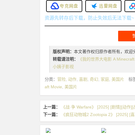
夸克网盘
迅雷网盘
资源先转存后下载，防止失效后无法下载~
版权声明：
本文著作权归原作者所有，欢迎
转载请注明：
《我的世界大电影 A Minecraft 
小姨子影视
分类：
冒险
,
动作
,
喜剧
,
奇幻
,
家庭
,
美国片
标
aft Movie
,
美国片
上一篇：
《战·争 Warfare》 [2025] [剧情][动作]
下一篇：
《疯狂动物城2 Zootopia 2》 [2025] [