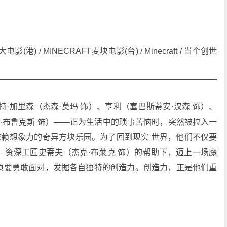
(港) / MINECRAFT麦块电影(台) / Minecraft / 当个创世
特·加里森（杰森·莫玛 饰）、亨利（塞巴斯蒂安·汉森 饰）、
尔·布鲁克斯 饰）——正为生活中的琐事苦恼时，突然被拉入一
依赖想象力的奇异方块乐园。为了回到现实 世界，他们不仅要
—资深工匠史蒂夫（杰克·布莱克 饰）的帮助下，迈上一场魔
须要勇敢面对，发掘各自独特的创造力。创造力，正是他们重