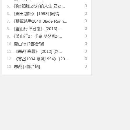
0
5.
《你想活出怎样的人生 君た...
0
6.
《霸王别姬》 [1993] [剧情...
0
7.
《银翼杀手2049 Blade Runn...
0
8.
《釜山行 부산행》 [2016] ...
0
9.
《釜山行2：半岛 부산행2-...
0
10.
釜山行 [2部合辑]
0
11.
《寒战 寒戰》 [2012] [剧...
0
12.
《寒战1994 寒戰1994》 [20...
0
13.
寒战 [3部合辑]