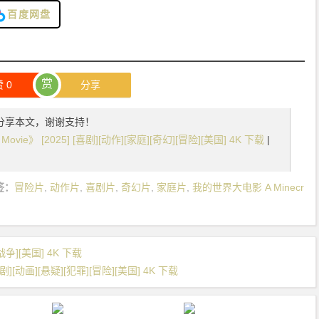
百度网盘
赏
赞
0
分享
分享本文，谢谢支持！
Movie》 [2025] [喜剧][动作][家庭][奇幻][冒险][美国] 4K 下载
|
签：
冒险片
,
动作片
,
喜剧片
,
奇幻片
,
家庭片
,
我的世界大电影 A Minecr
[战争][美国] 4K 下载
喜剧][动画][悬疑][犯罪][冒险][美国] 4K 下载