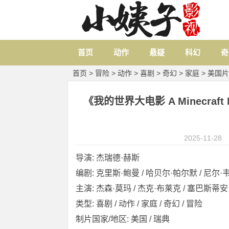
首页
动作
悬疑
科幻
奇
首页
>
冒险
>
动作
>
喜剧
>
奇幻
>
家庭
>
美国片
《我的世界大电影 A Minecraft M
2025-11-28
导演: 杰瑞德·赫斯
编剧: 克里斯·鲍曼 / 哈贝尔·帕尔默 / 尼尔·韦
主演: 杰森·莫玛 / 杰克·布莱克 / 塞巴斯蒂安·
类型: 喜剧 / 动作 / 家庭 / 奇幻 / 冒险
制片国家/地区: 美国 / 瑞典