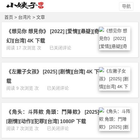
导航
首页
>
台湾片
> 文章
《想见你 想見你》 [2022] [爱情][悬疑][奇
幻][台湾] 4K 下载
《想
阅读 17 次浏览 次
已关闭评论
见
你
想
《左撇子女孩》 [2025] [剧情][台湾] 4K 下
見
你》
载
[2
《左
阅读 9 次浏览 次
已关闭评论
0
撇
2
子
2]
女
[爱
《角头：斗阵欸 角頭：鬥陣欸》 [2025]
孩》
情]
[2
[剧情][动作][犯罪][台湾] 1080P 下载
[悬
0
《角
阅读 7 次浏览 次
已关闭评论
疑]
2
头：
[奇
5]