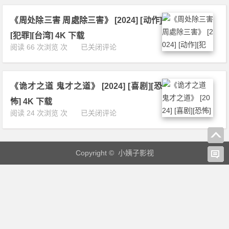
斗
幻]
[剧
阵
[台
情]
《周处除三害 周處除三害》 [2024] [动作]
欸
湾]
[台
角
4
[犯罪][台湾] 4K 下载
湾]
頭：
K
《周
阅读 66 次浏览 次
已关闭评论
4
鬥
下
处
K
陣
载
除
下
欸》
三
载
[2
《诡才之道 鬼才之道》 [2024] [喜剧][恐
害
0
周
怖] 4K 下载
2
處
《诡
阅读 24 次浏览 次
已关闭评论
5]
除
才
[剧
三
之
情]
害》
道
[动
[2
Copyright © 小姨子影视
鬼
作]
0
才
[犯
2
之
罪]
4]
道》
[台
[动
[2
湾]
作]
0
1
[犯
2
0
罪]
4]
8