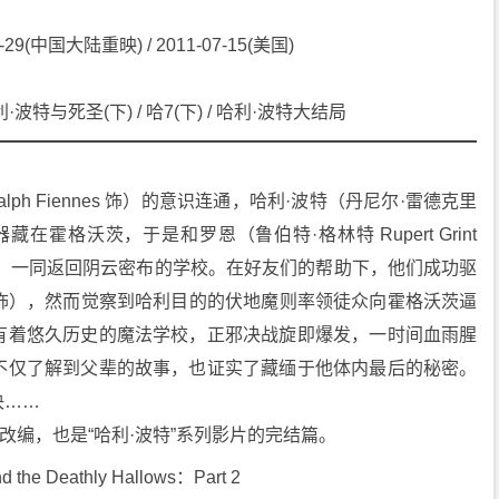
1-29(中国大陆重映) / 2011-07-15(美国)
·波特与死圣(下) / 哈7(下) / 哈利·波特大结局
ph Fiennes 饰）的意识连通，哈利·波特（丹尼尔·雷德克里
一件魂器藏在霍格沃茨，于是和罗恩（鲁伯特·格林特 Rupert Grint 
on 饰）一同返回阴云密布的学校。在好友们的帮助下，他们成功驱
kman 饰），然而觉察到哈利目的的伏地魔则率领徒众向霍格沃茨逼
有着悠久历史的魔法学校，正邪决战旋即爆发，一时间血雨腥
不仅了解到父辈的故事，也证实了藏缅于他体内最后的秘密。
决……
著改编，也是“哈利·波特”系列影片的完结篇。