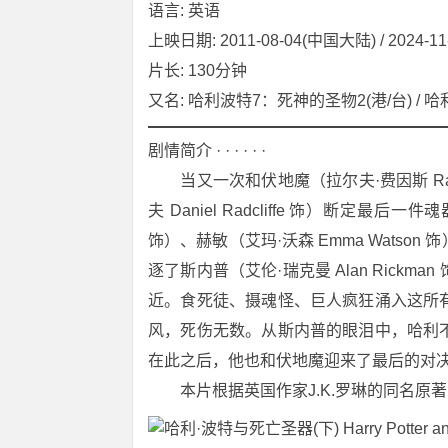
语言: 英语
上映日期: 2011-08-04(中国大陆) / 2024-1
片长: 130分钟
又名: 哈利波特7：死神的圣物2(港/台) / 哈利
剧情简介 · · · · · ·
　　当又一次和伏地魔（拉尔夫·费因斯 Ral
夫 Daniel Radcliffe 饰）断定最后
饰）、赫敏（艾玛·沃森 Emma Wats
逐了斯内普（艾伦·瑞克曼 Alan Ric
近。食死徒、摄魂怪、巨人疯狂涌入这所
风，死伤无数。从斯内普的眼泪中，哈利
在此之后，他也和伏地魔迎来了最后的对
　　本片根据英国作家J.K.罗琳的同名原