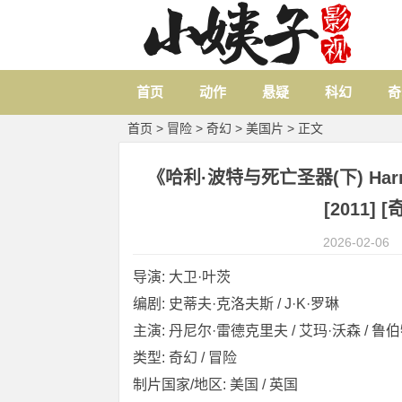
首页
动作
悬疑
科幻
奇
首页
>
冒险
>
奇幻
>
美国片
> 正文
《哈利·波特与死亡圣器(下) Harry Pot
[2011] 
2026-02-06
导演: 大卫·叶茨
编剧: 史蒂夫·克洛夫斯 / J·K·罗琳
主演: 丹尼尔·雷德克里夫 / 艾玛·沃森 / 鲁伯特
类型: 奇幻 / 冒险
制片国家/地区: 美国 / 英国