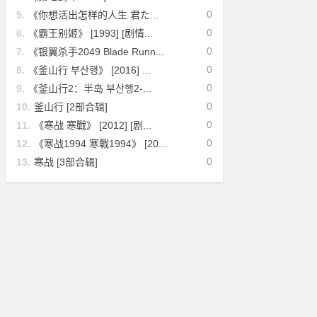
0
5.
《你想活出怎样的人生 君た...
0
6.
《霸王别姬》 [1993] [剧情...
0
7.
《银翼杀手2049 Blade Runn...
0
8.
《釜山行 부산행》 [2016] ...
0
9.
《釜山行2：半岛 부산행2-...
0
10.
釜山行 [2部合辑]
0
11.
《寒战 寒戰》 [2012] [剧...
0
12.
《寒战1994 寒戰1994》 [20...
0
13.
寒战 [3部合辑]