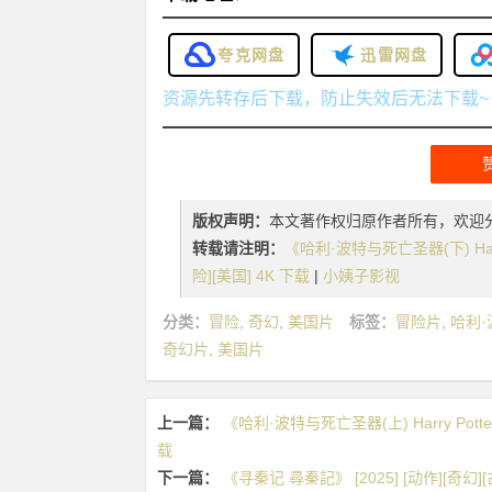
夸克网盘
迅雷网盘
资源先转存后下载，防止失效后无法下载~
版权声明：
本文著作权归原作者所有，欢迎
转载请注明：
《哈利·波特与死亡圣器(下) Harry Po
险][美国] 4K 下载
|
小姨子影视
分类：
冒险
,
奇幻
,
美国片
标签：
冒险片
,
哈利·波
奇幻片
,
美国片
上一篇：
《哈利·波特与死亡圣器(上) Harry Potter an
载
下一篇：
《寻秦记 尋秦記》 [2025] [动作][奇幻][