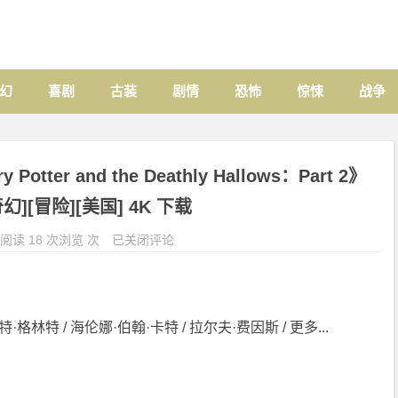
幻
喜剧
古装
剧情
恐怖
惊悚
战争
ter and the Deathly Hallows：Part 2》
[奇幻][冒险][美国] 4K 下载
阅读 18 次浏览 次
已关闭评论
·格林特 / 海伦娜·伯翰·卡特 / 拉尔夫·费因斯 / 更多...