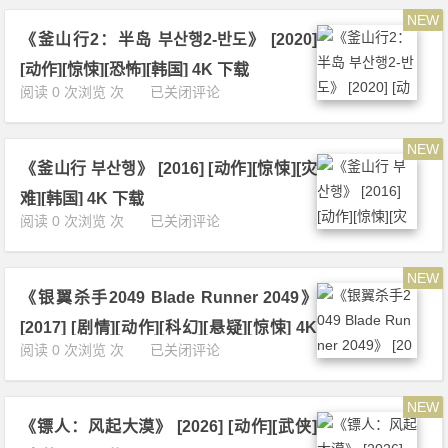
寒
6]
1
NEW
戰》
[剧
6]
《釜山行2：半岛 부산행2-반도》 [2020]
[2
情]
[剧
0
[动
[动作][惊悚][恐怖][韩国] 4K 下载
情]
1
作]
《釜
阅读 0 次浏览 次
已关闭评论
[动
2]
[犯
山
作]
[剧
罪]
行
[犯
情]
[香
NEW
2：
罪]
[动
港]
《釜山行 부산행》 [2016] [动作][惊悚][灾
半
[香
作]
4
岛
港]
难][韩国] 4K 下载
[犯
K
부
4
《釜
阅读 0 次浏览 次
已关闭评论
罪]
下
산
K
山
[香
载
행
下
行
港]
2
载
NEW
부
4
-
《银翼杀手2049 Blade Runner 2049》
산
K
반
행》
下
[2017] [剧情][动作][科幻][悬疑][惊悚] 4K
도》
[2
载
《银
阅读 0 次浏览 次
已关闭评论
[2
下载
0
翼
0
1
杀
2
6]
NEW
手
0]
[动
《镖人：风起大漠》 [2026] [动作][武侠]
2
[动
作]