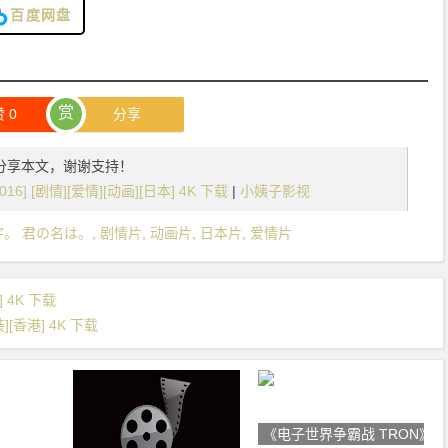
百度网盘
赏
赞
0
分享
分享本文，谢谢支持！
] [剧情][爱情][动画][日本] 4K 下载
|
小姨子影视
字。 君の名は。
,
剧情片
,
动画片
,
日本片
,
爱情片
] 4K 下载
][香港] 4K 下载
《电子世界争霸战 TRON》 [