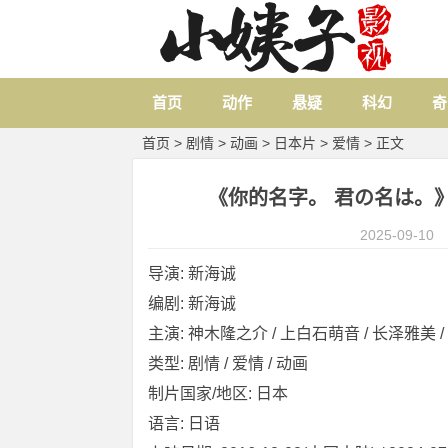
首页
动作
悬疑
科幻
奇
首页
>
剧情
>
动画
>
日本片
>
爱情
> 正文
《你的名字。 君の名は。》 [2
2025-09-10
导演: 新海诚
编剧: 新海诚
主演: 神木隆之介 / 上白石萌音 / 长泽雅美 / 市
类型: 剧情 / 爱情 / 动画
制片国家/地区: 日本
语言: 日语