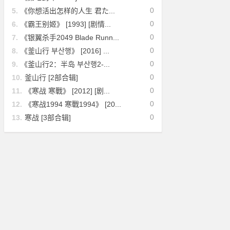
0
5.
《你想活出怎样的人生 君た...
0
6.
《霸王别姬》 [1993] [剧情...
0
7.
《银翼杀手2049 Blade Runn...
0
8.
《釜山行 부산행》 [2016] ...
0
9.
《釜山行2：半岛 부산행2-...
0
10.
釜山行 [2部合辑]
0
11.
《寒战 寒戰》 [2012] [剧...
0
12.
《寒战1994 寒戰1994》 [20...
0
13.
寒战 [3部合辑]