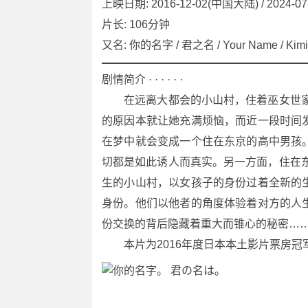
上映日期: 2016-12-02(中国大陆) / 2024-0
片长: 106分钟
又名: 你的名字 / 君之名 / Your Name / Kimi 
剧情简介 · · · · · ·
　　在远离大都会的小山村，住着巫女世
的原因本就让她充满烦恼，而近一段时间
在梦中就会变成一个住在东京的高中男孩
切都是如此诱人而真实。另一方面，住在
生的小山村，以女孩子的身份过着全新的
身份。他们以他者的角度体验着对方的人
份交换的背后隐藏着重大而锥心的秘密…
　　本片为2016年度日本本土影片票房冠