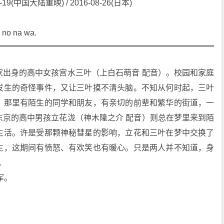
7-19(中国大陆重映) / 2016-08-26(日本)
no na wa.
家出身的高中女孩宫水三叶（上白石萌音 配音）。校园和家庭
发生的奇怪事件，又让三叶摸不清头脑。不知从何时起，三叶
。那里有陌生的同学和朋友，有亲切的前辈和繁华的街道，一
东京的高中男孩立花泷（神木隆之介 配音）则总在梦里来到陌
生活。许是受那颗神秘彗星的影响，立花和三叶在梦中交换了
生，这期间有愤怒、有欢笑也有暖心。只是两人并不知道，身
…
军。