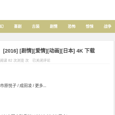
幻
喜剧
古装
剧情
恐怖
惊悚
战争
016] [剧情][爱情][动画][日本] 4K 下载
阅读 82 次浏览 次
已关闭评论
原悦子 / 成田凌 / 更多...