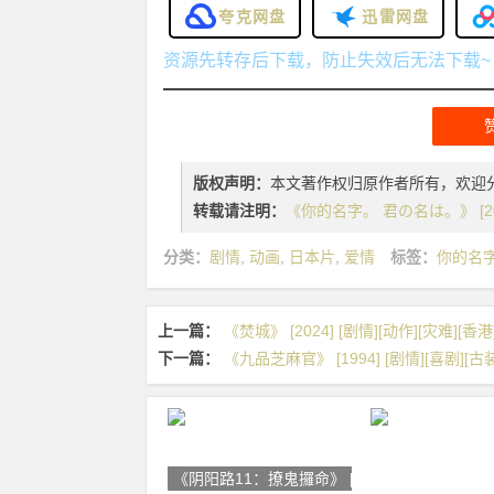
夸克网盘
迅雷网盘
资源先转存后下载，防止失效后无法下载~
版权声明：
本文著作权归原作者所有，欢迎
转载请注明：
《你的名字。 君の名は。》 [2016
分类：
剧情
,
动画
,
日本片
,
爱情
标签：
你的名
上一篇：
《焚城》 [2024] [剧情][动作][灾难][香港
下一篇：
《九品芝麻官》 [1994] [剧情][喜剧][古装
《阴阳路11：撩鬼攞命》 [2001]