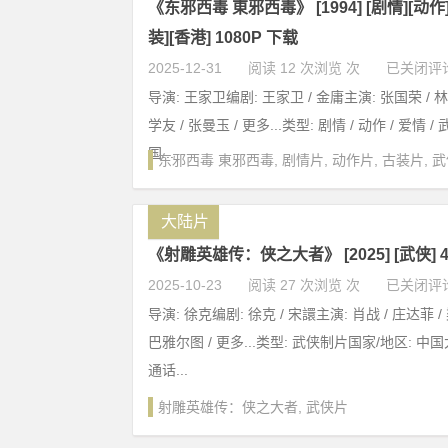
《东邪西毒 東邪西毒》 [1994] [剧情][动作]
装][香港] 1080P 下载
2025-12-31
阅读 12 次浏览 次
已关闭评
导演: 王家卫编剧: 王家卫 / 金庸主演: 张国荣 / 林
学友 / 张曼玉 / 更多...类型: 剧情 / 动作 / 爱情 /
国...
东邪西毒 東邪西毒
,
剧情片
,
动作片
,
古装片
,
武
大陆片
《射雕英雄传：侠之大者》 [2025] [武侠] 
2025-10-23
阅读 27 次浏览 次
已关闭评
导演: 徐克编剧: 徐克 / 宋譞主演: 肖战 / 庄达菲 / 
巴雅尔图 / 更多...类型: 武侠制片国家/地区: 中
通话...
射雕英雄传：侠之大者
,
武侠片