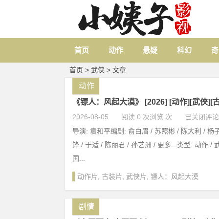
首页
动作
悬疑
科幻
奇
首页
>
武侠
> 文章
动作
《镖人：风起大漠》 [2026] [动作][武侠][古
2026-08-05
阅读 0 次浏览 次
已关闭评论
导演: 袁和平编剧: 俞白眉 / 苏照彬 / 陈大利 / 杨
锋 / 于适 / 陈丽君 / 孙艺洲 / 更多...类型: 动作 /
国...
动作片
,
古装片
,
武侠片
,
镖人：风起大漠
剧情