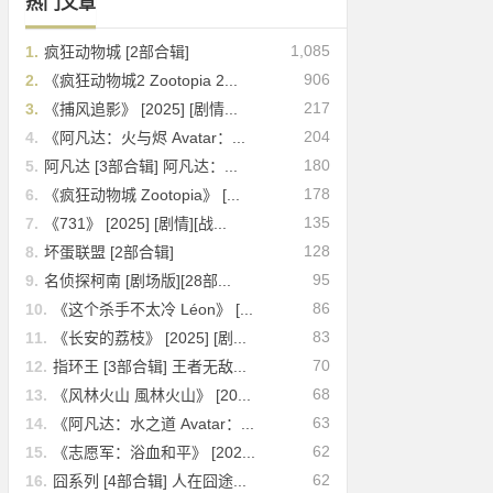
热门文章
1,085
1.
疯狂动物城 [2部合辑]
906
2.
《疯狂动物城2 Zootopia 2...
217
3.
《捕风追影》 [2025] [剧情...
204
4.
《阿凡达：火与烬 Avatar：...
180
5.
阿凡达 [3部合辑] 阿凡达：...
178
6.
《疯狂动物城 Zootopia》 [...
135
7.
《731》 [2025] [剧情][战...
128
8.
坏蛋联盟 [2部合辑]
95
9.
名侦探柯南 [剧场版][28部...
86
10.
《这个杀手不太冷 Léon》 [...
83
11.
《长安的荔枝》 [2025] [剧...
70
12.
指环王 [3部合辑] 王者无敌...
68
13.
《风林火山 風林火山》 [20...
63
14.
《阿凡达：水之道 Avatar：...
62
15.
《志愿军：浴血和平》 [202...
62
16.
囧系列 [4部合辑] 人在囧途...