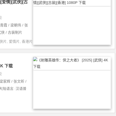
[爱情][武侠][古
论
青霞 / 梁朝伟 / 张
 武侠 / 古装制片
侠片
,
爱情片
,
香港片
4K 下载
论
梁家辉 / 张文昕 /
国大陆语言: 汉语普