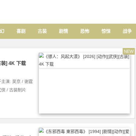
幻
喜剧
古装
剧情
恐怖
惊悚
战争
NEW
装] 4K 下载
子主演: 吴京 / 谢霆
 武侠 / 古装制片