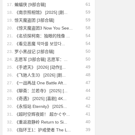
61
17.
蝙蝠侠 [9部合辑]
59
18.
《南京照相馆》 [2025] [剧...
59
19.
惊天魔盗团 [3部合辑]
58
20.
《惊天魔盗团3 Now You See...
54
21.
《名侦探柯南：独眼的残像 ...
54
22.
《看见恶魔 악마를 보았다...
50
23.
罗小黑战记 [2部合辑]
50
24.
志愿军 [3部合辑] 志愿军：...
49
25.
《手遮天》 [2026] [动作][...
48
26.
《飞驰人生3》 [2026] [剧...
47
27.
《一战再战 One Battle Aft...
44
28.
《聊斋：兰若寺》 [2025] [...
42
29.
《奇遇》 [2025] [喜剧] 4K...
42
30.
《永恒站 Eternity》 [2025...
41
31.
《超时空辉夜姬！ 超かぐや...
40
32.
《重返寂静岭 Return to Si...
39
33.
《指环王1：护戒使者 The L...