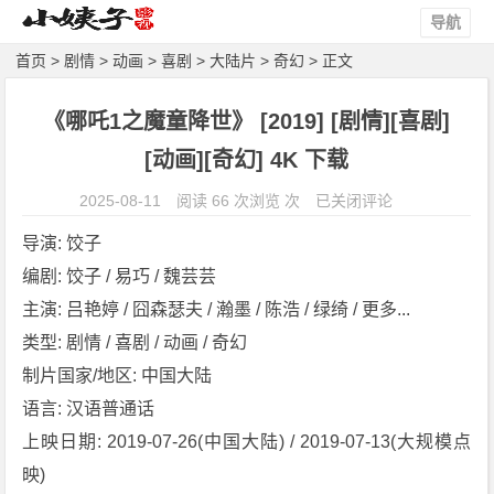
导航
首页
>
剧情
>
动画
>
喜剧
>
大陆片
>
奇幻
> 正文
《哪吒1之魔童降世》 [2019] [剧情][喜剧]
[动画][奇幻] 4K 下载
《哪
2025-08-11
阅读 66 次浏览 次
已关闭评论
吒
导演: 饺子
1
编剧: 饺子 / 易巧 / 魏芸芸
之
主演: 吕艳婷 / 囧森瑟夫 / 瀚墨 / 陈浩 / 绿绮 / 更多...
魔
童
类型: 剧情 / 喜剧 / 动画 / 奇幻
降
制片国家/地区: 中国大陆
世》
语言: 汉语普通话
[2
上映日期: 2019-07-26(中国大陆) / 2019-07-13(大规模点
0
映)
1