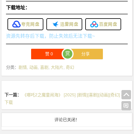
下载地址：
夸克网盘
迅雷网盘
百度网盘
资源先转存后下载，防止失效后无法下载~
赏
赞
0
分享
分类：
剧情
,
动画
,
喜剧
,
大陆片
,
奇幻
下一篇：
《哪吒2之魔童闹海》 [2025] [剧情][喜剧][动画][奇幻] 4K
下载
评论已关闭！