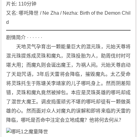
9]
片长: 110分钟
[剧
又名: 哪吒降世 / Ne Zha / Nezha: Birth of the Demon Chil
情]
d
[喜
剧]
剧情简介 · · · · · ·
[动
　　天地灵气孕育出一颗能量巨大的混元珠，元始天尊将
画]
混元珠提炼成灵珠和魔丸，灵珠投胎为人，助周伐纣时可
[奇
幻]
堪大用；而魔丸则会诞出魔王，为祸人间。元始天尊启动
4
了天劫咒语，3年后天雷将会降临，摧毁魔丸。太乙受命
K
将灵珠托生于陈塘关李靖家的儿子哪吒身上。然而阴差阳
下
错，灵珠和魔丸竟然被掉包。本应是灵珠英雄的哪吒却成
载
了混世大魔王。调皮捣蛋顽劣不堪的哪吒却徒有一颗做英
雄的心。然而面对众人对魔丸的误解和即将来临的天雷的
降临，哪吒是否命中注定会立地成魔？他将何去何从？