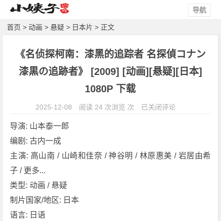
导航
首页
>
动画
>
悬疑
>
日本片
> 正文
《名侦探柯南：漆黑的追踪者 名探偵コナン
漆黒の追跡者》 [2009] [动画][悬疑][日本]
1080P 下载
《名
2025-12-08
阅读 24 次浏览 次
已关闭评论
侦
导演: 山本泰一郎
探
编剧: 古内一成
柯
主演: 高山南 / 山崎和佳奈 / 神谷明 / 林原惠美 / 岩居由希
南：
漆
子 / 更多...
黑
类型: 动画 / 悬疑
的
制片国家/地区: 日本
追
语言: 日语
踪