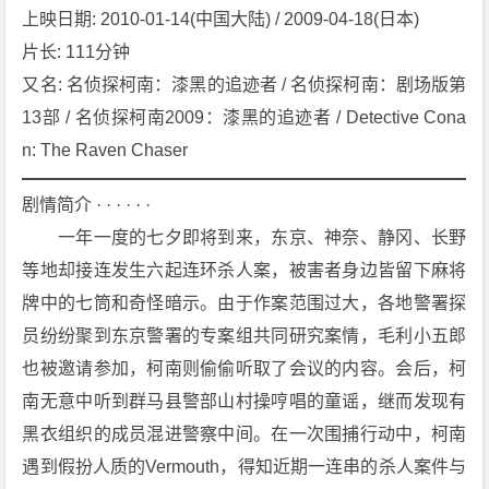
上映日期: 2010-01-14(中国大陆) / 2009-04-18(日本)
者
名
片长: 111分钟
探
又名: 名侦探柯南：漆黑的追迹者 / 名侦探柯南：剧场版第
偵
13部 / 名侦探柯南2009：漆黑的追迹者 / Detective Cona
コ
n: The Raven Chaser
ナ
ン
剧情简介 · · · · · ·
漆
　　一年一度的七夕即将到来，东京、神奈、静冈、长野
黒
の
等地却接连发生六起连环杀人案，被害者身边皆留下麻将
追
牌中的七筒和奇怪暗示。由于作案范围过大，各地警署探
跡
员纷纷聚到东京警署的专案组共同研究案情，毛利小五郎
者》
也被邀请参加，柯南则偷偷听取了会议的内容。会后，柯
[2
南无意中听到群马县警部山村操哼唱的童谣，继而发现有
0
0
黑衣组织的成员混进警察中间。在一次围捕行动中，柯南
9]
遇到假扮人质的Vermouth，得知近期一连串的杀人案件与
[动