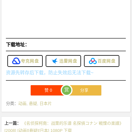
下载地址：
夸克网盘
迅雷网盘
百度网盘
资源先转存后下载，防止失效后无法下载~
赏
赞
0
分享
分类：
动画
,
悬疑
,
日本片
上一篇：
《名侦探柯南：战栗的乐谱 名探偵コナン 戦慄の楽譜》
[2008] [动画][悬疑][日本] 1080P 下载