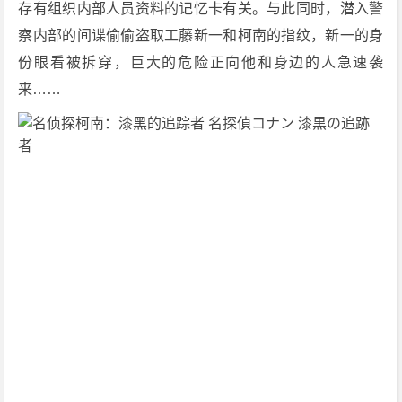
存有组织内部人员资料的记忆卡有关。与此同时，潜入警
画]
察内部的间谍偷偷盗取工藤新一和柯南的指纹，新一的身
[悬
份眼看被拆穿，巨大的危险正向他和身边的人急速袭
疑]
[日
来……
本]
1
0
8
0
P
下
载