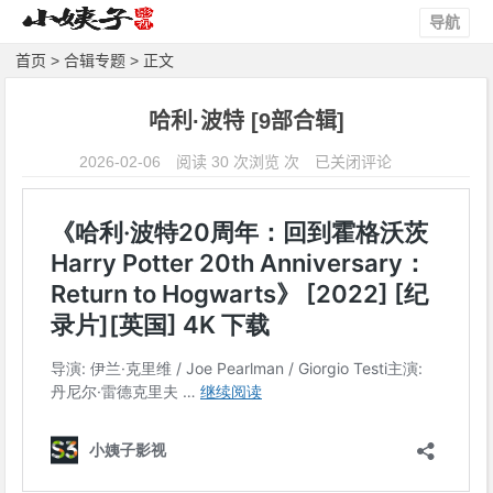
导航
首页
>
合辑专题
> 正文
哈利·波特 [9部合辑]
哈
2026-02-06
阅读 30 次浏览 次
已关闭评论
利
·
波
特
[9
部
合
辑]