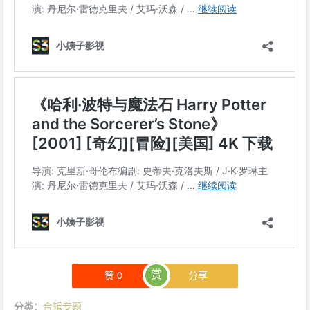
赏
赞
0
分享
分类：
合辑专题