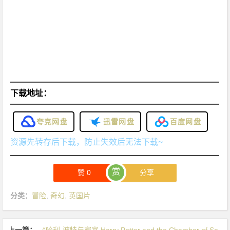
n》
[2
0
0
4]
[奇
幻]
下载地址：
[冒
险]
夸克网盘
迅雷网盘
百度网盘
[英
国]
资源先转存后下载，防止失效后无法下载~
4
K
赏
赞
0
分享
下
载
分类：
冒险
,
奇幻
,
英国片