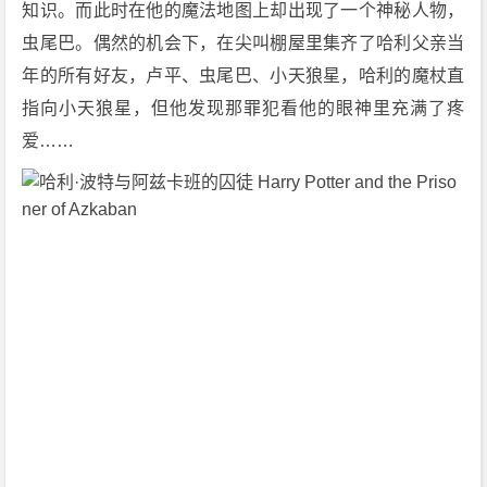
知识。而此时在他的魔法地图上却出现了一个神秘人物，
h
虫尾巴。偶然的机会下，在尖叫棚屋里集齐了哈利父亲当
e
年的所有好友，卢平、虫尾巴、小天狼星，哈利的魔杖直
P
r
指向小天狼星，但他发现那罪犯看他的眼神里充满了疼
i
爱…… 
s
o
n
e
r
o
f
A
z
k
a
b
a