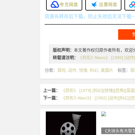
夸克网盘
迅雷网盘
资源先转存后下载，防止失效后无法下载~
版权声明：
本文著作权归原作者所有，欢迎
转载请注明：
《异形2 Aliens》 [1986] [动
分类：
冒险
,
动作
,
惊悚
,
科幻
,
美国片
标签：
冒
上一篇：
《异形》 [1979] [科幻][惊悚][恐怖][英国
下一篇：
《异形3 Alien3》 [1992] [动作][科幻][
《大块头有大智慧 