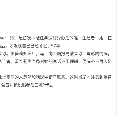
 Weaver　饰）是首次探险任务遇到异形后的唯一生还者，她一直
后，才发现自己已经冬眠了57年！
星球。蕾普莉知道后，马上向当局报局该星球上异形的情况，
话连篇。蕾普莉见当局对她的说话不予理睬，便决心不再涉足
球上定居的人忽然和地球中断了联系。这时当局才注意到蕾普
。蕾普莉被说服参与营救行动。