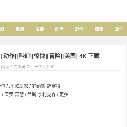
幻
喜剧
古装
剧情
恐怖
惊悚
战争
6] [动作][科幻][惊悚][冒险][美国] 4K 下载
阅读 7 次浏览 次
已关闭评论
希尔 / 丹·欧班农 / 罗纳德·舒塞特
/ 保罗·雷瑟 / 兰斯·亨利克森 / 更多...