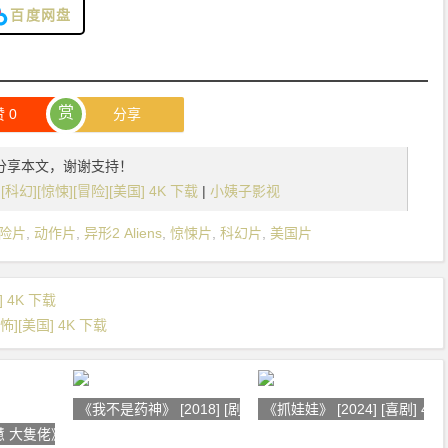
百度网盘
赏
赞
0
分享
分享本文，谢谢支持！
作][科幻][惊悚][冒险][美国] 4K 下载
|
小姨子影视
险片
,
动作片
,
异形2 Aliens
,
惊悚片
,
科幻片
,
美国片
] 4K 下载
恐怖][美国] 4K 下载
《我不是药神》 [2018] [剧情][喜
《抓娃娃》 [2024] [喜剧] 4K 
大隻佬》 [200