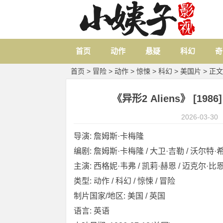
首页
动作
悬疑
科幻
奇
首页
>
冒险
>
动作
>
惊悚
>
科幻
>
美国片
> 正文
《异形2 Aliens》 [198
2026-03-30
导演: 詹姆斯·卡梅隆
编剧: 詹姆斯·卡梅隆 / 大卫·吉勒 / 沃尔特·
主演: 西格妮·韦弗 / 凯莉·赫恩 / 迈克尔·比恩 
类型: 动作 / 科幻 / 惊悚 / 冒险
制片国家/地区: 美国 / 英国
语言: 英语