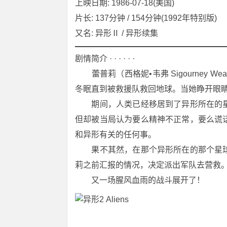
上映日期: 1986-07-18(美国)
片长: 137分钟 / 154分钟(1992年特别版)
又名: 异形Ⅱ / 异形续集
剧情简介 · · · · · ·
　　蕾普莉（西格妮•韦弗 Sigourney
冬眠直到被救援队救回地球。当她睁开眼睛
　　期间，人类已经移居到了异形所在的
但却被当局认为要么精神不正常，要么谎
和异形有关的任何事。
　　果不其然，在那个异形所在的那个星
莉之前汇报的情况，决定派出军队去营救
　　又一场腥风血雨的战斗展开了！