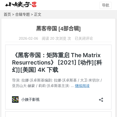
导航
首页
>
合辑专题
> 正文
黑客帝国 [4部合辑]
黑
2026-02-06
阅读 20 次浏览 次
已关闭评论
客
帝
国
[4
部
合
辑]