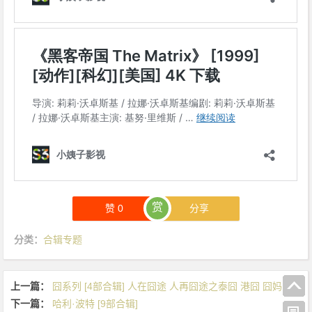
赏
赞
0
分享
分类：
合辑专题
上一篇：
囧系列 [4部合辑] 人在囧途 人再囧途之泰囧 港囧 囧妈
下一篇：
哈利·波特 [9部合辑]