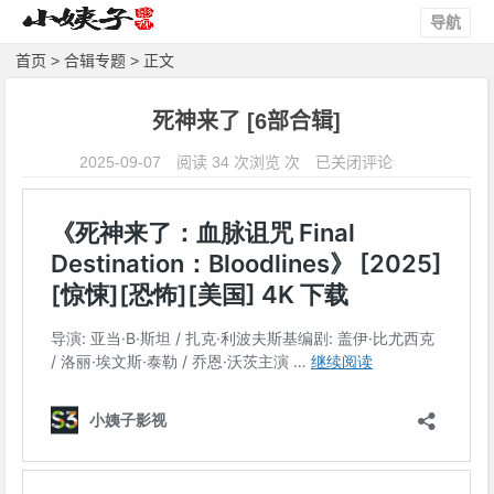
导航
首页
>
合辑专题
> 正文
死神来了 [6部合辑]
死
2025-09-07
阅读 34 次浏览 次
已关闭评论
神
来
了
[6
部
合
辑]