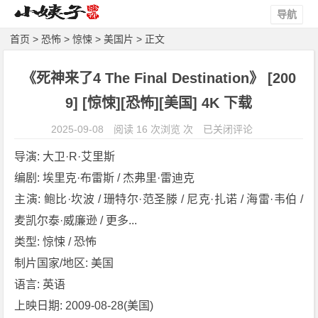
导航
首页
>
恐怖
>
惊悚
>
美国片
> 正文
《死神来了4 The Final Destination》 [200
9] [惊悚][恐怖][美国] 4K 下载
《死
2025-09-08
阅读 16 次浏览 次
已关闭评论
神
导演: 大卫·R·艾里斯
来
编剧: 埃里克·布雷斯 / 杰弗里·雷迪克
了
主演: 鲍比·坎波 / 珊特尔·范圣滕 / 尼克·扎诺 / 海雷·韦伯 / 
4
T
麦凯尔泰·威廉逊 / 更多...
h
类型: 惊悚 / 恐怖
e
制片国家/地区: 美国
F
语言: 英语
i
上映日期: 2009-08-28(美国)
n