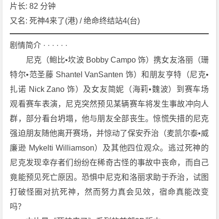
a
片长: 82 分钟
l
又名: 死神4来了(港) / 绝命终结站4(台)
D
e
剧情简介 · · · · · ·
s
　　尼克（鲍比•坎波 Bobby Campo 饰）携女友洛丽（珊
t
特尔•范圣藤 Shantel VanSanten 饰）和朋友亨特（尼克•
i
扎诺 Nick Zano 饰）及女友简妮（海莉•魏波）到赛车场
n
a
观看赛车表演，尼克突然预见某辆赛车将发生事故冲向人
t
群，部分看台坍塌，他与朋友全部丧生。惊慌失措的尼克
i
强迫朋友随他离开赛场，并惊动了保安乔治（麦凯尔泰•威
o
廉逊 Mykelti Williamson）及其他四位观众。逃过死神的
n》
尼克发现幸存者们纷纷在稀奇古怪的事故中丧命，而自己
[2
0
竟能预见死亡原因。恐惧中尼克和洛丽求助于乔治，试图
0
打破怪圈对抗死神，然而努力真会见效，宿命真能改变
9]
吗？
[惊