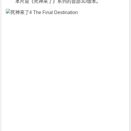
　　本片是《死神来了》系列的首部3D版本。
悚]
[恐
怖]
[美
国]
4
K
下
载