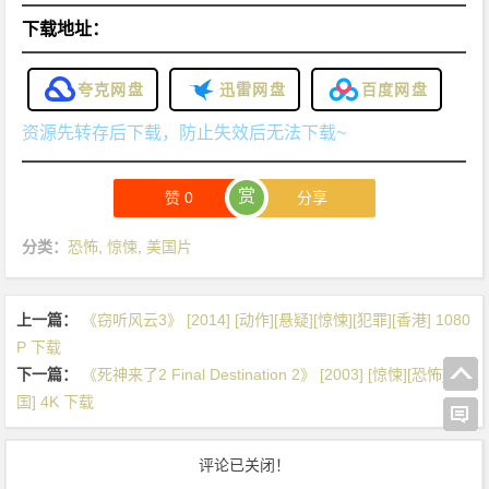
下载地址：
夸克网盘
迅雷网盘
百度网盘
资源先转存后下载，防止失效后无法下载~
赏
赞
0
分享
分类：
恐怖
,
惊悚
,
美国片
上一篇：
《窃听风云3》 [2014] [动作][悬疑][惊悚][犯罪][香港] 1080
P 下载
下一篇：
《死神来了2 Final Destination 2》 [2003] [惊悚][恐怖][美
国] 4K 下载
评论已关闭！