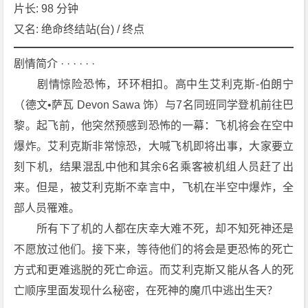
s
片长: 98 分钟
t
又名: 绝命终结站(台) / 终点
i
n
剧情简介 · · · · · ·
a
　　剧情惊险恐怖，环环相扣。高中生艾利克斯-伯朗宁
t
（德文•萨瓦 Devon Sawa 饰）与7名同班同学登机前往巴
i
黎。起飞前，他突然预感到恐怖的一幕：飞机将会在空中
o
n》
爆炸。艾利克斯非常惊恐，大喊飞机即将出事，大家要立
[2
刻下机，结果混乱中他和其余6名乘客被机组人员赶了出
0
来。但是，被艾利克斯不幸言中，飞机在半空中爆炸，全
0
部人员罹难。
0]
　　所有下了机的人都在庆幸大难不死，却不知死神还是
[惊
悚]
不愿放过他们。接下来，等待他们的将会是更恐怖的死亡
[恐
方式和更难逃脱的死亡命运。而艾利克斯又能从各人的死
怖]
亡顺序里面发现什么秘密，在死神的魔爪中逃出生天？
[美