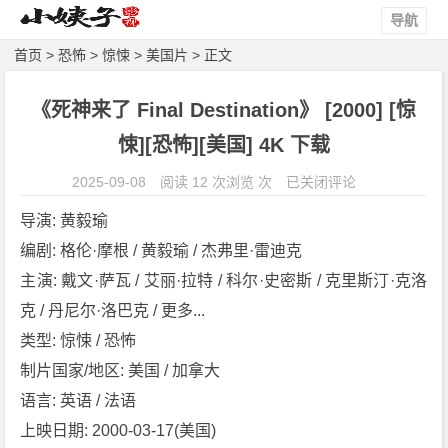
导航
首页
>
恐怖
>
惊悚
>
美国片
> 正文
《死神来了 Final Destination》 [2000] [惊
悚][恐怖][美国] 4K 下载
《死
2025-09-08
阅读 12 次浏览 次
已关闭评论
神
导演: 黄毅瑜
来
编剧: 格伦·摩根 / 黄毅瑜 / 杰弗里·雷迪克
了
主演: 戴文·萨瓦 / 艾丽·拉特 / 科尔·史密斯 / 克里斯汀·克洛
F
i
克 / 丹尼尔·洛巴克 / 更多...
n
类型: 惊悚 / 恐怖
a
制片国家/地区: 美国 / 加拿大
l
语言: 英语 / 法语
D
上映日期: 2000-03-17(美国)
e