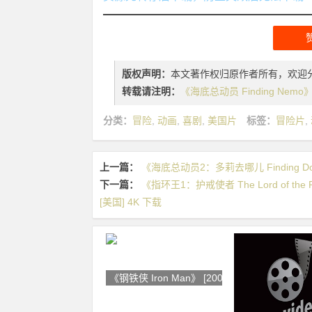
版权声明：
本文著作权归原作者所有，欢迎
转载请注明：
《海底总动员 Finding Nemo》 
分类：
冒险
,
动画
,
喜剧
,
美国片
标签：
冒险片
,
上一篇：
《海底总动员2：多莉去哪儿 Finding Dory
下一篇：
《指环王1：护戒使者 The Lord of the Rin
[美国] 4K 下载
《钢铁侠 Iron Man》 [2008] [