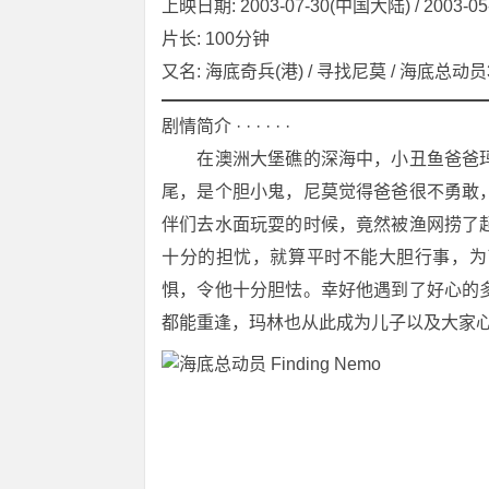
上映日期: 2003-07-30(中国大陆) / 2003-05
片长: 100分钟
又名: 海底奇兵(港) / 寻找尼莫 / 海底总动员3D /
剧情简介 · · · · · ·
　　在澳洲大堡礁的深海中，小丑鱼爸爸
尾，是个胆小鬼，尼莫觉得爸爸很不勇敢
伴们去水面玩耍的时候，竟然被渔网捞了
十分的担忧，就算平时不能大胆行事，为
惧，令他十分胆怯。幸好他遇到了好心的
都能重逢，玛林也从此成为儿子以及大家