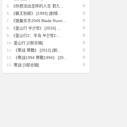
0
5.
《你想活出怎样的人生 君た...
0
6.
《霸王别姬》 [1993] [剧情...
0
7.
《银翼杀手2049 Blade Runn...
0
8.
《釜山行 부산행》 [2016] ...
0
9.
《釜山行2：半岛 부산행2-...
0
10.
釜山行 [2部合辑]
0
11.
《寒战 寒戰》 [2012] [剧...
0
12.
《寒战1994 寒戰1994》 [20...
0
13.
寒战 [3部合辑]