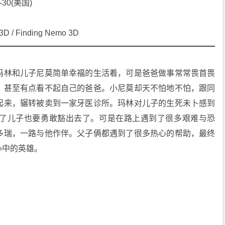
-30(美国)
 Finding Nemo 3D
玛林和儿子尼莫简单幸福的生活着，可是爸爸做事常常畏首畏
，甚至有点看不起自己的爸爸。小尼莫却天不怕地不怕，跟同
起来，辗转被卖到一家牙医诊所。玛林对儿子的生死未卜感到
了儿子也要勇敢豁出去了。可是在路上遇到了很多艰难与恐
多瑞，一路与他作伴。父子俩都遇到了很多热心的帮助，最终
心中的英雄。