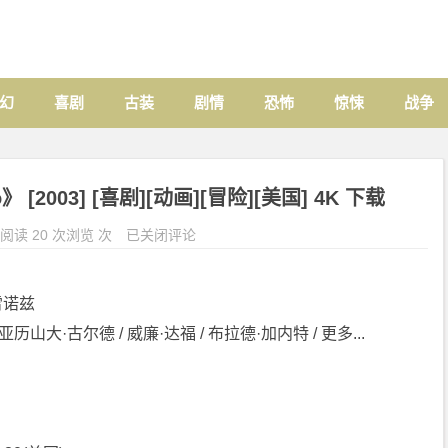
幻
喜剧
古装
剧情
恐怖
惊悚
战争
 [2003] [喜剧][动画][冒险][美国] 4K 下载
阅读 20 次浏览 次
已关闭评论
·雷诺兹
历山大·古尔德 / 威廉·达福 / 布拉德·加内特 / 更多...