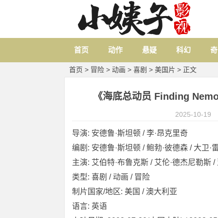
首页
动作
悬疑
科幻
奇
首页
>
冒险
>
动画
>
喜剧
>
美国片
> 正文
《海底总动员 Finding Nemo》
2025-10-19
导演: 安德鲁·斯坦顿 / 李·昂克里奇
编剧: 安德鲁·斯坦顿 / 鲍勃·彼德森 / 大卫
主演: 艾伯特·布鲁克斯 / 艾伦·德杰尼勒斯 / 亚
类型: 喜剧 / 动画 / 冒险
制片国家/地区: 美国 / 澳大利亚
语言: 英语