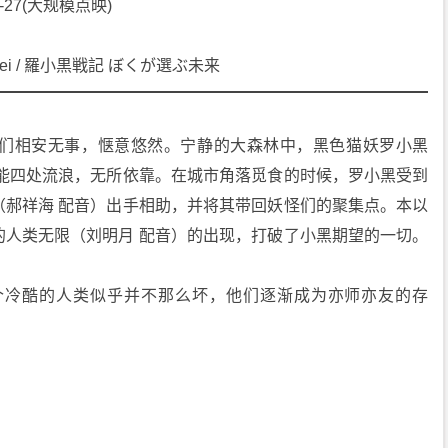
08-27(大规模点映)
of Hei / 羅小黒戦記 ぼくが選ぶ未来
们相安无事，惬意悠然。宁静的大森林中，黑色猫妖罗小黑
只能四处流浪，无所依靠。在城市角落觅食的时候，罗小黑受到
（郝祥海 配音）出手相助，并将其带回妖怪们的聚集点。本以
的人类无限（刘明月 配音）的出现，打破了小黑期望的一切。
个冷酷的人类似乎并不那么坏，他们逐渐成为亦师亦友的存