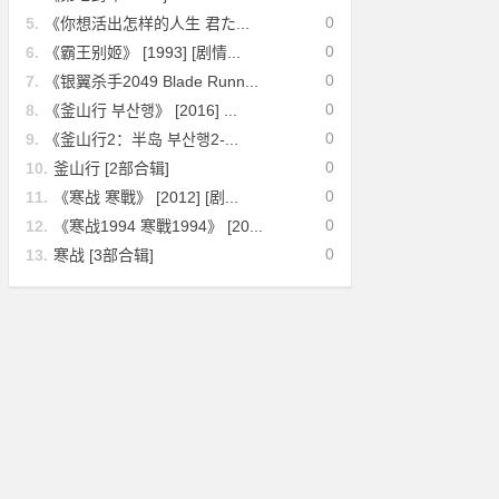
0
5.
《你想活出怎样的人生 君た...
0
6.
《霸王别姬》 [1993] [剧情...
0
7.
《银翼杀手2049 Blade Runn...
0
8.
《釜山行 부산행》 [2016] ...
0
9.
《釜山行2：半岛 부산행2-...
0
10.
釜山行 [2部合辑]
0
11.
《寒战 寒戰》 [2012] [剧...
0
12.
《寒战1994 寒戰1994》 [20...
0
13.
寒战 [3部合辑]