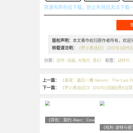
资源先转存后下载，防止失效后无法下载~
版权声明：
本文著作权归原作者所有，欢迎
转载请注明：
《罗小黑战记》 [2019] [动作][
分类：
动作
,
动画
,
大陆片
,
奇幻
标签：
动作片
,
上一篇：
《毒液：最后一舞 Venom：The Last Dan
下一篇：
《罗小黑战记2》 [2025] [动画][奇幻][冒
《异形：契约 Alien：Covenant
《哈利·波特与密室 H