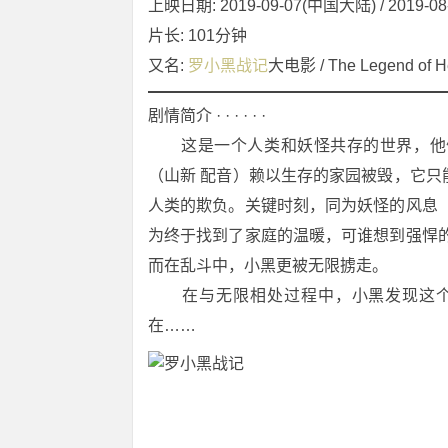
上映日期: 2019-09-07(中国大陆) / 2019-
片长: 101分钟
又名: 
罗小黑战记
大电影 / The Legend 
剧情简介 · · · · · ·
　　这是一个人类和妖怪共存的世界，他
（山新 配音）赖以生存的家园被毁，它
人类的欺负。关键时刻，同为妖怪的风息
为终于找到了家庭的温暖，可谁想到强悍
而在乱斗中，小黑更被无限掳走。
　　在与无限相处过程中，小黑发现这
在……