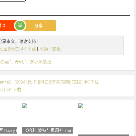
赏
赞
0
分享
分享本文，谢谢支持！
动画][奇幻] 4K 下载
|
小姨子影视
动画片
,
奇幻片
,
罗小黑战记
ce》 [2024] [动作][科幻][惊悚][冒险][美国] 4K 下载
险] 4K 下载
arry Pot
《哈利·波特与凤凰社 Harry P