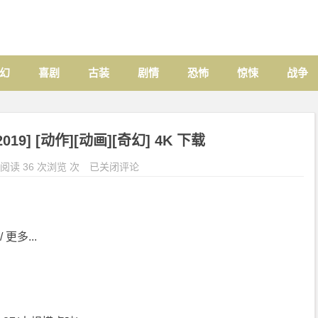
幻
喜剧
古装
剧情
恐怖
惊悚
战争
19] [动作][动画][奇幻] 4K 下载
阅读 36 次浏览 次
已关闭评论
 更多...