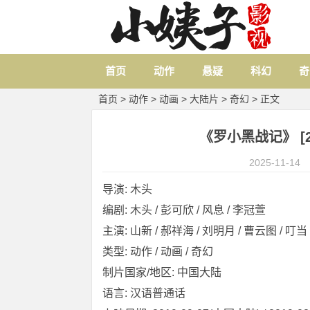
首页
动作
悬疑
科幻
奇
首页
>
动作
>
动画
>
大陆片
>
奇幻
> 正文
《罗小黑战记》 [20
2025-11-14
导演: 木头
编剧: 木头 / 彭可欣 / 风息 / 李冠萱
主演: 山新 / 郝祥海 / 刘明月 / 曹云图 / 叮当 /
类型: 动作 / 动画 / 奇幻
制片国家/地区: 中国大陆
语言: 汉语普通话