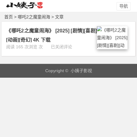
导航
首页
> 哪吒2之魔童闹海 > 文章
《哪吒2之魔童闹海》 [2025] [剧情][喜剧]
[动画][奇幻] 4K 下载
《哪
阅读 165 次浏览 次
已关闭评论
吒
2
之
Copyright © 小姨子影视
魔
童
闹
海》
[2
0
2
5]
[剧
情]
[喜