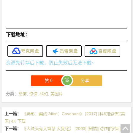
下载地址：
夸克网盘
迅雷网盘
百度网盘
资源先转存后下载，防止失效后无法下载~
赏
赞
0
分享
分类：
恐怖
,
惊悚
,
科幻
,
美国片
上一篇：
《异形：契约 Alien：Covenant》 [2017] [科幻][恐怖][美
国] 4K 下载
下一篇：
《大块头有大智慧 大隻佬》 [2003] [剧情][动作][惊悚][香