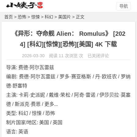
导航
首页
>
恐怖
>
惊悚
>
科幻
>
美国片
> 正文
《异形：夺命舰 Alien： Romulus》 [202
4] [科幻][惊悚][恐怖][美国] 4K 下载
《异
2026-03-30
阅读 11 次浏览 次
已关闭评论
形：
导演: 费德·阿尔瓦雷兹
夺
编剧: 费德·阿尔瓦雷兹 / 罗多·赛亚格斯 / 丹·欧班农 / 罗纳
命
德·舒塞特
舰
A
主演: 卡莉·史派妮 / 戴维·荣松 / 阿奇·雷诺 / 伊莎贝拉·莫塞
l
德 / 斯派克·费恩 / 更多...
i
类型: 科幻 / 惊悚 / 恐怖
e
制片国家/地区: 美国 / 英国
n：
语言: 英语
R