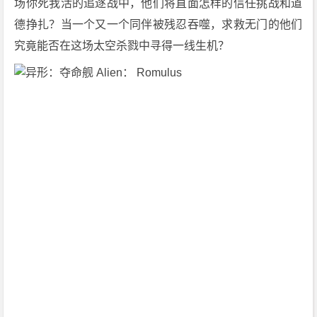
场你死我活的追逐战中，他们将直面怎样的信任挑战和道
4
德挣扎？当一个又一个同伴被残忍吞噬，求救无门的他们
K
下
究竟能否在这场太空杀戮中寻得一线生机？
载