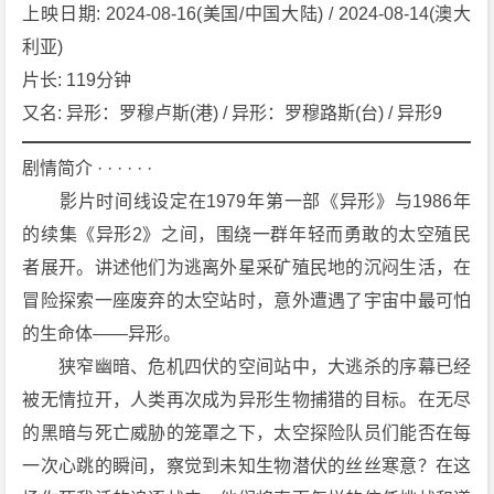
o
上映日期: 2024-08-16(美国/中国大陆) / 2024-08-14(澳大
m
利亚)
u
片长: 119分钟
l
又名: 异形：罗穆卢斯(港) / 异形：罗穆路斯(台) / 异形9
u
s》
剧情简介 · · · · · ·
[2
　　影片时间线设定在1979年第一部《异形》与1986年
0
2
的续集《异形2》之间，围绕一群年轻而勇敢的太空殖民
4]
者展开。讲述他们为逃离外星采矿殖民地的沉闷生活，在
[科
冒险探索一座废弃的太空站时，意外遭遇了宇宙中最可怕
幻]
的生命体——异形。
[惊
　　狭窄幽暗、危机四伏的空间站中，大逃杀的序幕已经
悚]
[恐
被无情拉开，人类再次成为异形生物捕猎的目标。在无尽
怖]
的黑暗与死亡威胁的笼罩之下，太空探险队员们能否在每
[美
一次心跳的瞬间，察觉到未知生物潜伏的丝丝寒意？在这
国]