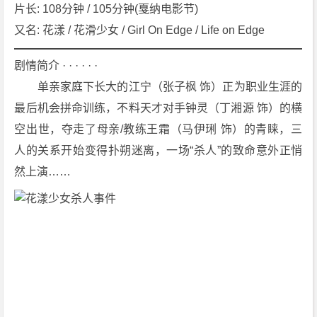
5]
片长: 108分钟 / 105分钟(戛纳电影节)
[剧
又名: 花漾 / 花滑少女 / Girl On Edge / Life on Edge
情]
[悬
剧情简介 · · · · · ·
疑]
　　单亲家庭下长大的江宁（张子枫 饰）正为职业生涯的
4
最后机会拼命训练，不料天才对手钟灵（丁湘源 饰）的横
K
空出世，夺走了母亲/教练王霜（马伊琍 饰）的青睐，三
下
载
人的关系开始变得扑朔迷离，一场“杀人”的致命意外正悄
然上演……