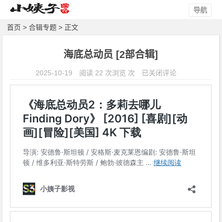
导航
首页
>
合辑专题
> 正文
海底总动员 [2部合辑]
海
2025-10-19
阅读 22 次浏览 次
已关闭评论
底
总
动
员
[2
部
合
辑]