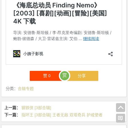
赏
赞
0
分享
分类：
合辑专题
上一篇：
钢铁侠 [3部合辑]
下一篇：
指环王 [3部合辑] 王者无敌 双塔奇兵 护戒使者