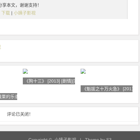
分享本文，谢谢支持！
K 下载
|
小姨子影视
载
《狗十三》 [2013] [剧情][家庭]
《魁拔之十万火急》 [2011] [
战栗的乐谱 名探偵
评论已关闭！
Copyright © 小姨子影视
| Theme by
S3