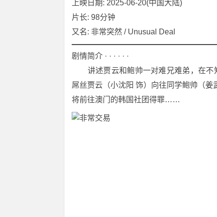
上映日期: 2025-06-20(中国大陆)
片长: 98分钟
又名: 非常突然 / Unusual Deal
剧情简介 · · · · · ·
　　讲述贾云和鲍帅一对难兄难弟，在不
屌丝贾云（小沈阳 饰）向往同学鲍帅（姜
将前往澳门的韩国社团得罪……