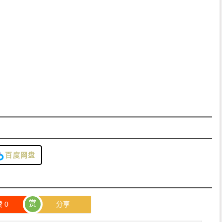
百度网盘
赏
赞
0
分享