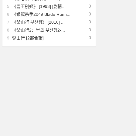
0
5.
《霸王别姬》 [1993] [剧情...
0
6.
《银翼杀手2049 Blade Runn...
0
7.
《釜山行 부산행》 [2016] ...
0
8.
《釜山行2：半岛 부산행2-...
0
9.
釜山行 [2部合辑]