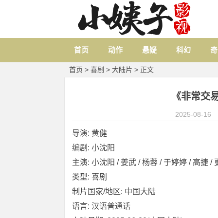
首页
动作
悬疑
科幻
奇
首页
>
喜剧
>
大陆片
> 正文
《非常交易》 
2025-08-16
导演: 黄健
编剧: 小沈阳
主演: 小沈阳 / 姜武 / 杨蓉 / 于婷婷 / 高捷 / 更
类型: 喜剧
制片国家/地区: 中国大陆
语言: 汉语普通话