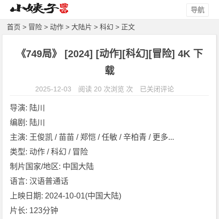
导航
首页
>
冒险
>
动作
>
大陆片
>
科幻
> 正文
《749局》 [2024] [动作][科幻][冒险] 4K 下
载
《7
2025-12-03
阅读 20 次浏览 次
已关闭评论
4
导演: 陆川
9
编剧: 陆川
局》
主演: 王俊凯 / 苗苗 / 郑恺 / 任敏 / 辛柏青 / 更多...
[2
0
类型: 动作 / 科幻 / 冒险
2
制片国家/地区: 中国大陆
4]
语言: 汉语普通话
[动
上映日期: 2024-10-01(中国大陆)
作]
片长: 123分钟
[科