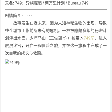
幻]
又名: 749：异族崛起 / 两万里计划 / Bureau 749
[冒
险]
剧情简介 · · · · · ·
4
　　故事发生在近未来，因为未知神秘生物的出现，导致
K
整个城市面临前所未有的危机。一桩被隐藏多年的秘密计
下
划浮出水面。少年马山（王俊凯 饰）被带入
749局
，进入
载
层层迷宫，开启一程冒险之旅，并在这一旅程中完成了一
次自我的成长与救赎。