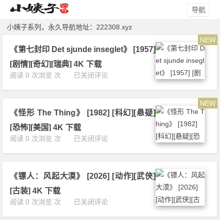
导航
小姨子系列，永久导航地址：
222308.xyz
NEW
《第七封印 Det sjunde inseglet》 [1957]
[剧情][奇幻][瑞典] 4K 下载
《第
阅读 0 次浏览 次
已关闭评论
七
封
NEW
印
《怪形 The Thing》 [1982] [科幻][悬疑]
D
e
[恐怖][美国] 4K 下载
t
《怪
阅读 0 次浏览 次
已关闭评论
s
形
j
T
u
h
n
《镖人：风起大漠》 [2026] [动作][武侠]
e
d
T
[古装] 4K 下载
e
h
《镖
阅读 0 次浏览 次
已关闭评论
i
i
人：
n
n