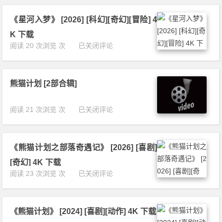
风
s
g》
起
e
[1
《星河入梦》 [2026] [科幻][奇幻][冒险] 4
大
g
9
漠》
l
K 下载
8
[2
e
《星
阅读 20 次浏览 次
已关闭评论
2]
0
t》
河
[科
2
[1
入
幻]
6]
9
梦》
[悬
[动
5
熊猫计划 [2部合辑]
[2
疑]
作]
7]
0
[恐
[武
[剧
2
怖]
熊
阅读 21 次浏览 次
已关闭评论
侠]
情]
6]
[美
猫
[古
[奇
[科
国]
计
装]
幻]
幻]
4
划
4
[瑞
[奇
K
《熊猫计划之部落奇遇记》 [2026] [喜剧]
[2
K
典]
幻]
下
部
下
4
[奇幻] 4K 下载
[冒
载
合
载
K
《熊
阅读 23 次浏览 次
已关闭评论
险]
辑]
下
猫
4
载
计
K
划
下
《熊猫计划》 [2024] [喜剧][动作] 4K 下载
之
载