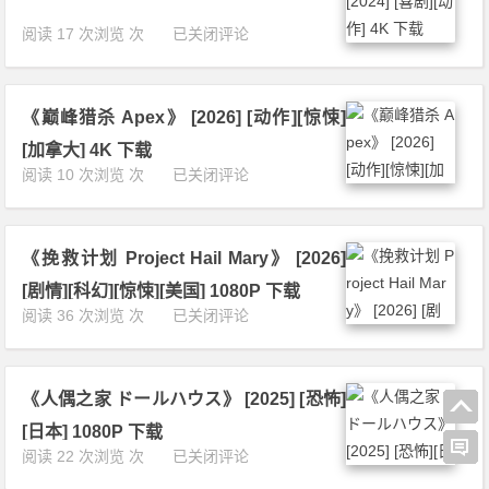
部
落
《熊
阅读 17 次浏览 次
已关闭评论
奇
猫
遇
计
记》
划》
[2
《巅峰猎杀 Apex》 [2026] [动作][惊悚]
[2
0
0
[加拿大] 4K 下载
2
2
《巅
阅读 10 次浏览 次
已关闭评论
6]
4]
峰
[喜
[喜
猎
剧]
剧]
杀
[奇
[动
《挽救计划 Project Hail Mary》 [2026]
A
幻]
作]
p
4
[剧情][科幻][惊悚][美国] 1080P 下载
4
e
K
《挽
阅读 36 次浏览 次
已关闭评论
K
x》
下
救
下
[2
载
计
载
0
划
2
《人偶之家 ドールハウス》 [2025] [恐怖]
P
6]
r
[日本] 1080P 下载
[动
o
《人
阅读 22 次浏览 次
已关闭评论
作]
j
偶
[惊