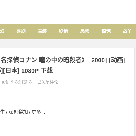
幻
喜剧
古装
剧情
恐怖
惊悚
战争
偵コナン 瞳の中の暗殺者》 [2000] [动画]
][日本] 1080P 下载
阅读 9 次浏览 次
已关闭评论
 / 深见梨加 / 更多...