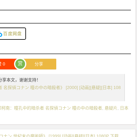
百度网盘
赏
赞
0
分享
分享本文，谢谢支持！
偵コナン 瞳の中の暗殺者》 [2000] [动画][悬疑][日本] 108
探柯南：瞳孔中的暗杀者 名探偵コナン 瞳の中の暗殺者
,
悬疑片
,
日本
世紀末の魔術師》 [1999] [动画][悬疑][日本] 1080P 下载