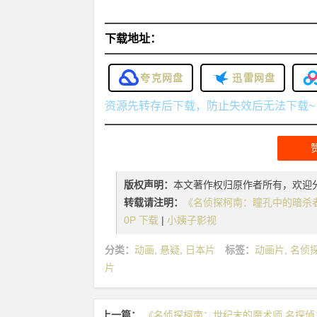
下载地址：
夸克网盘
迅雷网盘
资源先转存后下载，防止失效后无法下载~
版权声明：
本文著作权归原作者所有，欢迎
转载请注明：
《名侦探柯南：瞳孔中的暗杀者 名探
0P 下载
|
小姨子影视
分类：
动画
,
悬疑
,
日本片
标签：
动画片
,
名侦
片
上一篇：
《名侦探柯南：世纪末的魔术师 名探偵コナン 