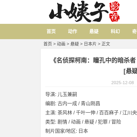
首页
动作
悬疑
科幻
奇
首页
>
动画
>
悬疑
>
日本片
> 正文
《名侦探柯南：瞳孔中的暗杀者 名探
[悬疑
2025-12-08
导演: 儿玉兼嗣
编剧: 古内一成 / 青山刚昌
主演: 茶风林 / 千叶一伸 / 百百麻子 / 江川央生
类型: 剧情 / 动画 / 悬疑 / 犯罪 / 冒险
制片国家/地区: 日本