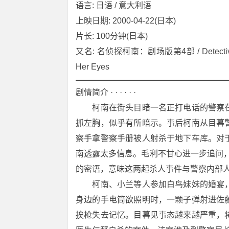
语言: 日语 / 意大利语
上映日期: 2000-04-22(日本)
片长: 100分钟(日本)
又名: 名侦探柯南：剧场版第4部 / Detective Conan
Her Eyes
剧情简介 · · · · · ·
　　柯南在街头目睹一名正打电话的警察
抓左胸，似乎有所暗示。事后柯南从目暮
察手拿警察手册被人射杀于地下车库。对
南透露太多信息。毛利不甘心进一步追问，白鸟警
的密语，意味这两起杀人事件与警察内部
　　柯南、小兰等人参加白鸟妹妹的婚宴
身边的手电筒欲照明时，一颗子弹射进佐
挨枪失去记忆。目暮见事态越来越严重，