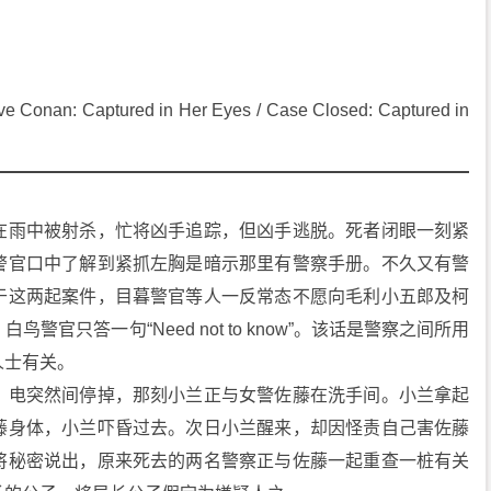
: Captured in Her Eyes / Case Closed: Captured in 
在雨中被射杀，忙将凶手追踪，但凶手逃脱。死者闭眼一刻紧
警官口中了解到紧抓左胸是暗示那里有警察手册。不久又有警
于这两起案件，目暮警官等人一反常态不愿向毛利小五郎及柯
官只答一句“Need not to know”。该话是警察之间所用
人士有关。
，电突然间停掉，那刻小兰正与女警佐藤在洗手间。小兰拿起
藤身体，小兰吓昏过去。次日小兰醒来，却因怪责自己害佐藤
将秘密说出，原来死去的两名警察正与佐藤一起重查一桩有关