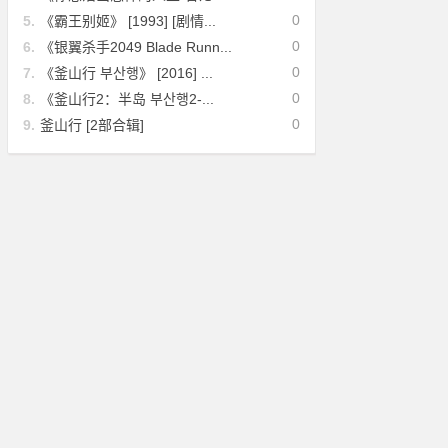
0
5.
《霸王别姬》 [1993] [剧情...
0
6.
《银翼杀手2049 Blade Runn...
0
7.
《釜山行 부산행》 [2016] ...
0
8.
《釜山行2：半岛 부산행2-...
0
9.
釜山行 [2部合辑]