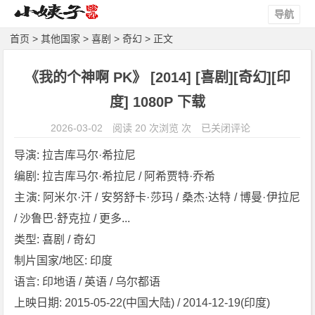
导航
首页
>
其他国家
>
喜剧
>
奇幻
> 正文
《我的个神啊 PK》 [2014] [喜剧][奇幻][印
度] 1080P 下载
《我
2026-03-02
阅读 20 次浏览 次
已关闭评论
的
导演: 拉吉库马尔·希拉尼
个
编剧: 拉吉库马尔·希拉尼 / 阿希贾特·乔希
神
主演: 阿米尔·汗 / 安努舒卡·莎玛 / 桑杰·达特 / 博曼·伊拉尼 
啊
P
/ 沙鲁巴·舒克拉 / 更多...
K》
类型: 喜剧 / 奇幻
[2
制片国家/地区: 印度
0
语言: 印地语 / 英语 / 乌尔都语
1
上映日期: 2015-05-22(中国大陆) / 2014-12-19(印度)
4]