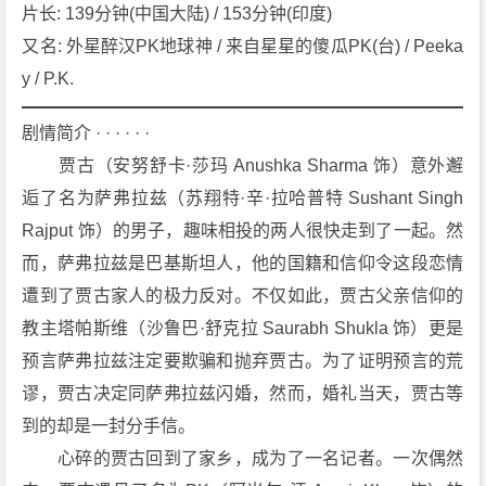
[喜
片长: 139分钟(中国大陆) / 153分钟(印度)
剧]
又名: 外星醉汉PK地球神 / 来自星星的傻瓜PK(台) / Peeka
[奇
y / P.K.
幻]
[印
剧情简介 · · · · · ·
度]
　　贾古（安努舒卡·莎玛 Anushka Sharma 饰）意外邂
1
逅了名为萨弗拉兹（苏翔特·辛·拉哈普特 Sushant Singh 
0
8
Rajput 饰）的男子，趣味相投的两人很快走到了一起。然
0
而，萨弗拉兹是巴基斯坦人，他的国籍和信仰令这段恋情
P
遭到了贾古家人的极力反对。不仅如此，贾古父亲信仰的
下
教主塔帕斯维（沙鲁巴·舒克拉 Saurabh Shukla 饰）更是
载
预言萨弗拉兹注定要欺骗和抛弃贾古。为了证明预言的荒
谬，贾古决定同萨弗拉兹闪婚，然而，婚礼当天，贾古等
到的却是一封分手信。
　　心碎的贾古回到了家乡，成为了一名记者。一次偶然