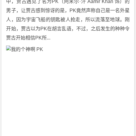
中，贾古遇见了名为PK（阿米尔·汗 Aamir Khan 饰）的
男子，让贾古感到惊讶的是，PK竟然声称自己是一名外星
人，因为宇宙飞船的钥匙被人抢走，所以流落至地球。刚
开始，贾古以为PK在胡言乱语，不过，之后发生的种种令
贾古开始相信PK所... 