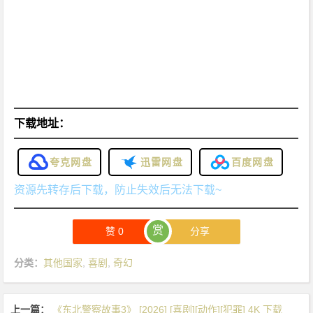
下载地址：
夸克网盘
迅雷网盘
百度网盘
资源先转存后下载，防止失效后无法下载~
赏
赞
0
分享
分类：
其他国家
,
喜剧
,
奇幻
上一篇：
《东北警察故事3》 [2026] [喜剧][动作][犯罪] 4K 下载