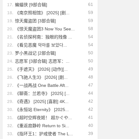
61
17.
蝙蝠侠 [9部合辑]
59
18.
《南京照相馆》 [2025] [剧...
59
19.
惊天魔盗团 [3部合辑]
58
20.
《惊天魔盗团3 Now You See...
54
21.
《名侦探柯南：独眼的残像 ...
54
22.
《看见恶魔 악마를 보았다...
50
23.
罗小黑战记 [2部合辑]
50
24.
志愿军 [3部合辑] 志愿军：...
49
25.
《手遮天》 [2026] [动作][...
48
26.
《飞驰人生3》 [2026] [剧...
47
27.
《一战再战 One Battle Aft...
44
28.
《聊斋：兰若寺》 [2025] [...
42
29.
《奇遇》 [2025] [喜剧] 4K...
42
30.
《永恒站 Eternity》 [2025...
41
31.
《超时空辉夜姬！ 超かぐや...
40
32.
《重返寂静岭 Return to Si...
39
33.
《指环王1：护戒使者 The L...