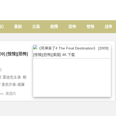
幻
喜剧
古装
剧情
恐怖
惊悚
战争
09] [惊悚][恐怖]
论
里·雷迪克主演: 鲍
 / 麦凯尔泰·威廉
on
,
美国片