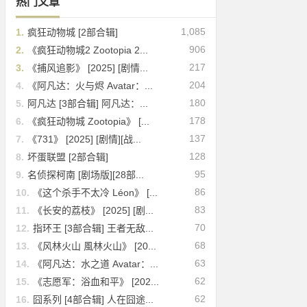
热门文章
1,085
1.
疯狂动物城 [2部合辑]
906
2.
《疯狂动物城2 Zootopia 2...
217
3.
《捕风追影》 [2025] [剧情...
204
4.
《阿凡达：火与烬 Avatar：...
180
5.
阿凡达 [3部合辑] 阿凡达：...
178
6.
《疯狂动物城 Zootopia》 [...
137
7.
《731》 [2025] [剧情][战...
128
8.
坏蛋联盟 [2部合辑]
95
9.
名侦探柯南 [剧场版][28部...
86
10.
《这个杀手不太冷 Léon》 [...
83
11.
《长安的荔枝》 [2025] [剧...
70
12.
指环王 [3部合辑] 王者无敌...
68
13.
《风林火山 風林火山》 [20...
63
14.
《阿凡达：水之道 Avatar：...
62
15.
《志愿军：浴血和平》 [202...
62
16.
囧系列 [4部合辑] 人在囧途...