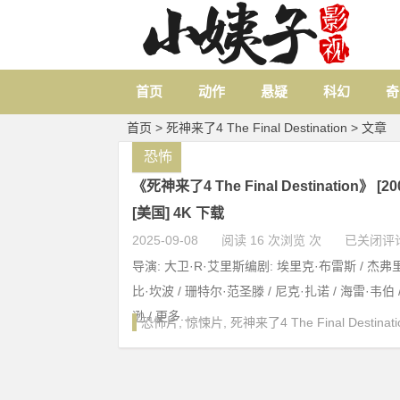
首页
动作
悬疑
科幻
奇
首页
> 死神来了4 The Final Destination > 文章
恐怖
《死神来了4 The Final Destination》 [20
[美国] 4K 下载
2025-09-08
阅读 16 次浏览 次
已关闭评
导演: 大卫·R·艾里斯编剧: 埃里克·布雷斯 / 杰弗
比·坎波 / 珊特尔·范圣滕 / 尼克·扎诺 / 海雷·韦伯
逊 / 更多...
恐怖片
,
惊悚片
,
死神来了4 The Final Destinati