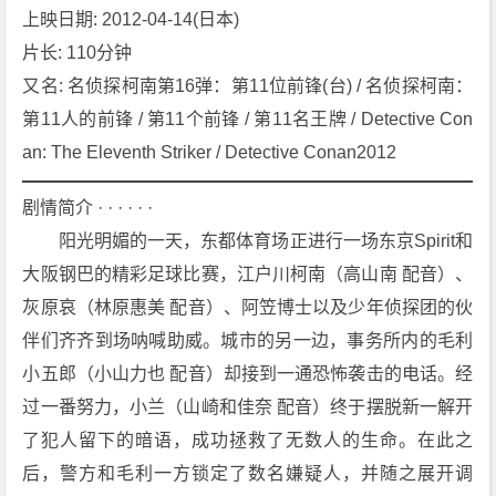
上映日期: 2012-04-14(日本)
锋
名
片长: 110分钟
探
又名: 名侦探柯南第16弹：第11位前锋(台) / 名侦探柯南：
偵
第11人的前锋 / 第11个前锋 / 第11名王牌 / Detective Con
コ
an: The Eleventh Striker / Detective Conan2012
ナ
ン
剧情简介 · · · · · ·
1
　　阳光明媚的一天，东都体育场正进行一场东京Spirit和
1
人
大阪钢巴的精彩足球比赛，江户川柯南（高山南 配音）、
目
灰原哀（林原惠美 配音）、阿笠博士以及少年侦探团的伙
の
伴们齐齐到场呐喊助威。城市的另一边，事务所内的毛利
ス
小五郎（小山力也 配音）却接到一通恐怖袭击的电话。经
ト
过一番努力，小兰（山崎和佳奈 配音）终于摆脱新一解开
ラ
イ
了犯人留下的暗语，成功拯救了无数人的生命。在此之
カ
后，警方和毛利一方锁定了数名嫌疑人，并随之展开调
ー》