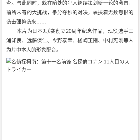
查。与此同时，躲在暗处的犯人继续策划新一轮的袭击，
[2
前所未有的大挑战，争分夺秒的对决，裹挟着无数怨恨的
0
袭击强势袭来……
1
2]
　　本片为日本J联赛创立20周年纪念作品，现役选手三
[动
浦知良、远藤保仁、今野泰幸、楢崎正刚、中村宪刚等人
画]
为片中本人的形象配音。
[悬
疑]
[日
本]
1
0
8
0
P
下
载