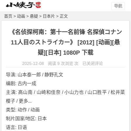
导航
首页
>
动画
>
悬疑
>
日本片
> 正文
《名侦探柯南：第十一名前锋 名探偵コナン
11人目のストライカー》 [2012] [动画][悬
疑][日本] 1080P 下载
《名
2025-12-08
阅读 9 次浏览 次
已关闭评论
侦
导演: 山本泰一郎 / 静野孔文
探
编剧: 古内一成
柯
主演: 高山南 / 山崎和佳奈 / 小山力也 / 山口胜平 / 松井菜
南：
第
樱子 / 更多...
十
类型: 动作 / 动画
一
制片国家/地区: 日本
名
语言: 日语
前