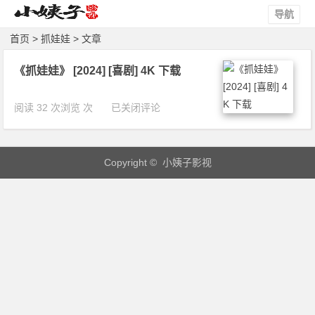
导航
首页
> 抓娃娃 > 文章
《抓娃娃》 [2024] [喜剧] 4K 下载
《抓
阅读 32 次浏览 次
已关闭评论
娃
娃》
[2
Copyright © 小姨子影视
0
2
4]
[喜
剧]
4
K
下
载