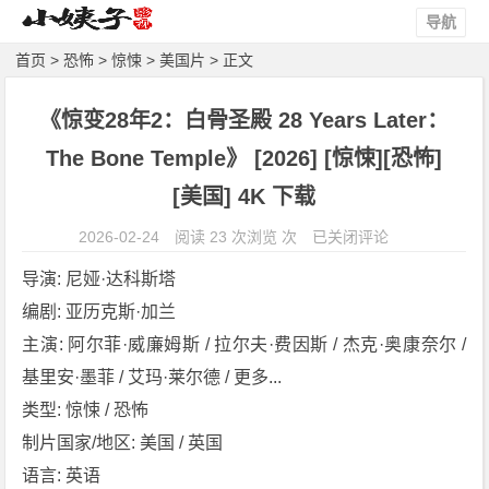
导航
首页
>
恐怖
>
惊悚
>
美国片
> 正文
《惊变28年2：白骨圣殿 28 Years Later：
The Bone Temple》 [2026] [惊悚][恐怖]
[美国] 4K 下载
《惊
2026-02-24
阅读 23 次浏览 次
已关闭评论
变
导演: 尼娅·达科斯塔
2
编剧: 亚历克斯·加兰
8
主演: 阿尔菲·威廉姆斯 / 拉尔夫·费因斯 / 杰克·奥康奈尔 / 
年
2：
基里安·墨菲 / 艾玛·莱尔德 / 更多...
白
类型: 惊悚 / 恐怖
骨
制片国家/地区: 美国 / 英国
圣
语言: 英语
殿