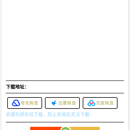
e
T
e
m
p
l
e》
[2
0
2
6]
[惊
下载地址：
悚]
[恐
夸克网盘
迅雷网盘
百度网盘
怖]
资源先转存后下载，防止失效后无法下载~
[美
国]
4