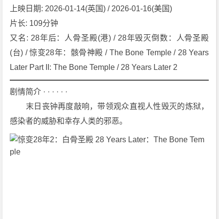
上映日期: 2026-01-14(英国) / 2026-01-16(美国)
2
8
片长: 109分钟
Y
又名: 28年后：人骨圣殿(港) / 28年毁灭倒数：人骨圣殿
e
(台) / 惊变28年：骸骨神殿 / The Bone Temple / 28 Years 
a
Later Part II: The Bone Temple / 28 Years Later 2
r
s
剧情简介 · · · · · ·
L
　　末日丧钟再度敲响，带领观众直视人性毁灭的炼狱，
a
t
感染者的威胁和幸存人类的邪恶。
e
r：
T
h
e
B
o
n