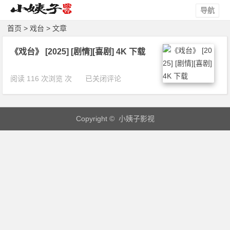
导航
首页
> 戏台 > 文章
《戏台》 [2025] [剧情][喜剧] 4K 下载
《戏
阅读 116 次浏览 次
已关闭评论
台》
[2
0
Copyright © 小姨子影视
2
5]
[剧
情]
[喜
剧]
4
K
下
载