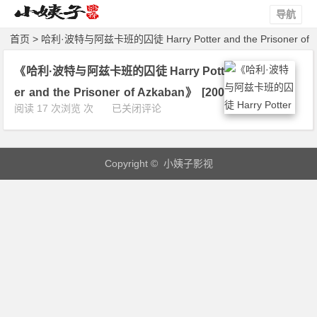
导航
首页
> 哈利·波特与阿兹卡班的囚徒 Harry Potter and the Prisoner of
Azkaban > 文章
《哈利·波特与阿兹卡班的囚徒 Harry Pott
er and the Prisoner of Azkaban》 [200
《哈
阅读 17 次浏览 次
已关闭评论
4] [奇幻][冒险][英国] 4K 下载
利
·
波
Copyright © 小姨子影视
特
与
阿
兹
卡
班
的
囚
徒
H
a