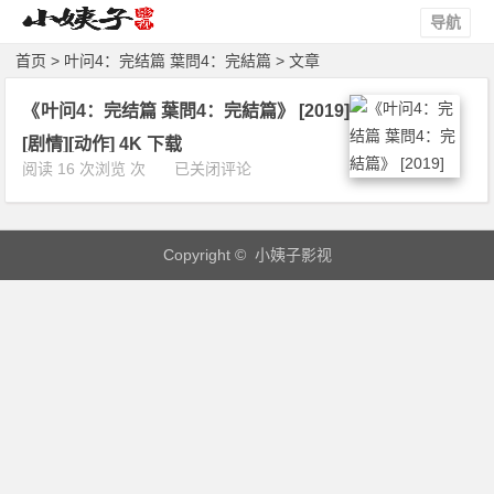
导航
首页
> 叶问4：完结篇 葉問4：完結篇 > 文章
《叶问4：完结篇 葉問4：完結篇》 [2019]
[剧情][动作] 4K 下载
《叶
阅读 16 次浏览 次
已关闭评论
问
4：
完
Copyright © 小姨子影视
结
篇
葉
問
4：
完
結
篇》
[2
0
1