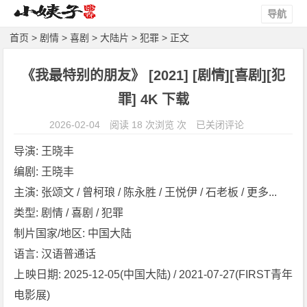
导航
首页
>
剧情
>
喜剧
>
大陆片
>
犯罪
> 正文
《我最特别的朋友》 [2021] [剧情][喜剧][犯
罪] 4K 下载
《我
2026-02-04
阅读 18 次浏览 次
已关闭评论
最
导演: 王晓丰
特
编剧: 王晓丰
别
主演: 张颂文 / 曾柯琅 / 陈永胜 / 王悦伊 / 石老板 / 更多...
的
朋
类型: 剧情 / 喜剧 / 犯罪
友》
制片国家/地区: 中国大陆
[2
语言: 汉语普通话
0
上映日期: 2025-12-05(中国大陆) / 2021-07-27(FIRST青年
2
电影展)
1]