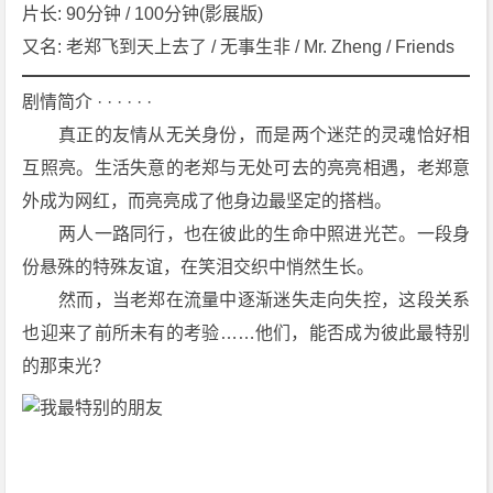
[剧
片长: 90分钟 / 100分钟(影展版)
情]
又名: 老郑飞到天上去了 / 无事生非 / Mr. Zheng / Friends
[喜
剧]
剧情简介 · · · · · ·
[犯
　　真正的友情从无关身份，而是两个迷茫的灵魂恰好相
罪]
互照亮。生活失意的老郑与无处可去的亮亮相遇，老郑意
4
外成为网红，而亮亮成了他身边最坚定的搭档。
K
下
　　两人一路同行，也在彼此的生命中照进光芒。一段身
载
份悬殊的特殊友谊，在笑泪交织中悄然生长。
　　然而，当老郑在流量中逐渐迷失走向失控，这段关系
也迎来了前所未有的考验……他们，能否成为彼此最特别
的那束光？