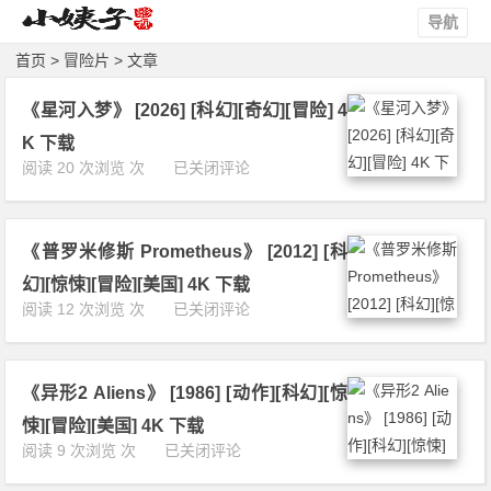
导航
首页
> 冒险片 > 文章
《星河入梦》 [2026] [科幻][奇幻][冒险] 4
K 下载
《星
阅读 20 次浏览 次
已关闭评论
河
入
梦》
《普罗米修斯 Prometheus》 [2012] [科
[2
0
幻][惊悚][冒险][美国] 4K 下载
2
《普
阅读 12 次浏览 次
已关闭评论
6]
罗
[科
米
幻]
修
[奇
《异形2 Aliens》 [1986] [动作][科幻][惊
斯
幻]
P
悚][冒险][美国] 4K 下载
[冒
r
《异
阅读 9 次浏览 次
已关闭评论
险]
o
形
4
m