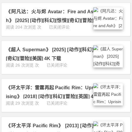
2
K
e
A
下
t
《阿凡达：火与烬 Avatar：Fire and As
l
载
h
i
h》 [2025] [动作][科幻][惊悚][奇幻][冒险]
e
e
《阿
阅读 204 次浏览 次
已关闭评论
u
[美国] 4K 下载
n
凡
s》
s》
达：
[2
[1
火
0
9
《超人 Superman》 [2025] [动作][科幻]
与
1
8
烬
2]
[奇幻][冒险][美国] 4K 下载
6]
A
[科
《超
阅读 26 次浏览 次
已关闭评论
[动
v
幻]
人
作]
a
[惊
S
[科
t
悚]
u
幻]
a
[冒
《环太平洋：雷霆再起 Pacific Rim：Upr
p
[惊
r：
险]
e
悚]
ising》 [2018] [动作][科幻][冒险][英国] 4
F
[美
r
[冒
《环
阅读 29 次浏览 次
已关闭评论
i
国]
K 下载
m
险]
太
r
4
a
[美
平
e
K
n》
国]
洋：
a
下
[2
4
《环太平洋 Pacific Rim》 [2013] [动作]
雷
n
载
0
K