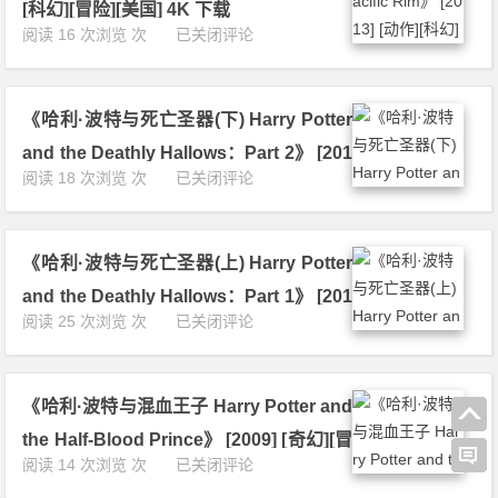
霆
d
[科幻][冒险][美国] 4K 下载
2
下
再
A
《环
阅读 16 次浏览 次
已关闭评论
5]
载
起
s
太
[动
P
h》
平
作]
a
[2
洋
[科
c
0
《哈利·波特与死亡圣器(下) Harry Potter
P
幻]
i
2
a
[奇
and the Deathly Hallows：Part 2》 [201
f
5]
c
幻]
《哈
阅读 18 次浏览 次
已关闭评论
i
[动
1] [奇幻][冒险][美国] 4K 下载
i
[冒
利
c
作]
f
险]
·
R
[科
i
[美
波
i
幻]
c
国]
《哈利·波特与死亡圣器(上) Harry Potter
特
m：
[惊
R
4
与
U
悚]
and the Deathly Hallows：Part 1》 [201
i
K
死
p
[奇
《哈
阅读 25 次浏览 次
已关闭评论
m》
下
0] [奇幻][冒险][英国] 4K 下载
亡
r
幻]
利
[2
载
圣
i
[冒
·
0
器
s
险]
波
1
(下)
i
[美
《哈利·波特与混血王子 Harry Potter and
特
3]
H
n
国]
与
[动
the Half-Blood Prince》 [2009] [奇幻][冒
a
g》
4
死
作]
《哈
阅读 14 次浏览 次
已关闭评论
r
[2
K
险][英国] 4K 下载
亡
[科
利
r
0
下