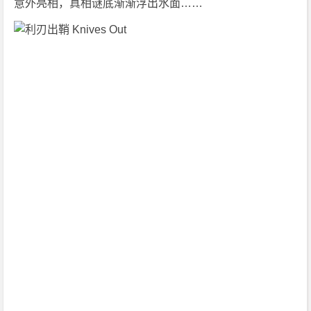
意外亮相，真相谜底渐渐浮出水面……
下
载