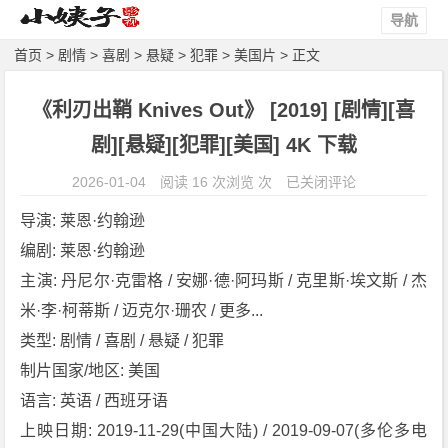
导航
首页
>
剧情
>
喜剧
>
悬疑
>
犯罪
>
美国片
> 正文
《利刃出鞘 Knives Out》 [2019] [剧情][喜
剧][悬疑][犯罪][美国] 4K 下载
《利
2026-01-04
阅读 16 次浏览 次
已关闭评论
刃
导演: 莱恩·约翰逊
出
编剧: 莱恩·约翰逊
鞘
主演: 丹尼尔·克雷格 / 安娜·德·阿玛斯 / 克里斯·埃文斯 / 杰
K
n
米·李·柯蒂斯 / 迈克尔·珊农 / 更多...
i
类型: 剧情 / 喜剧 / 悬疑 / 犯罪
v
制片国家/地区: 美国
e
语言: 英语 / 西班牙语
s
上映日期: 2019-11-29(中国大陆) / 2019-09-07(多伦多电
O