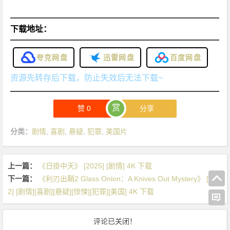
下载地址：
夸克网盘
迅雷网盘
百度网盘
资源先转存后下载，防止失效后无法下载~
赏
赞
0
分享
分类：
剧情
,
喜剧
,
悬疑
,
犯罪
,
美国片
上一篇：
《日掛中天》 [2025] [剧情] 4K 下载
下一篇：
《利刃出鞘2 Glass Onion：A Knives Out Mystery》 [202
2] [剧情][喜剧][悬疑][惊悚][犯罪][美国] 4K 下载
评论已关闭！