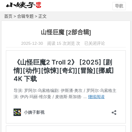
导航
首页
>
合辑专题
> 正文
山怪巨魔 [2部合辑]
山
2025-12-30
阅读 15 次浏览 次
已关闭评论
怪
巨
魔
[2
部
合
辑]