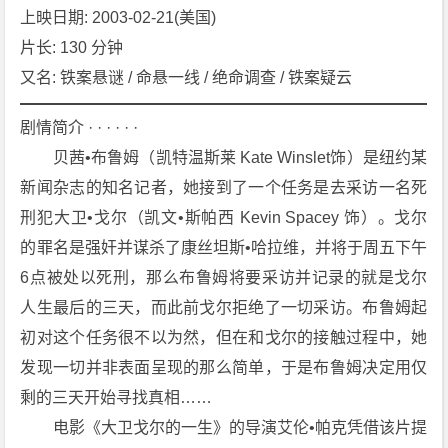
上映日期: 2003-02-21(美国)
e
L
片长: 130 分钟
i
又名: 铁案悬谜 / 命悬一线 / 绝命调查 / 铁案疑云
f
e
剧情简介 · · · · · ·
o
　　贝茜•布鲁姆（凯特温斯莱 Kate Winslet饰）是纽约某
f
新闻杂志的知名记者，她接到了一个任务是去采访一名死
D
刑犯大卫•戈尔（凯文•斯帕西 Kevin Spacey 饰）。戈尔
a
v
的罪名是强奸并谋杀了康丝坦斯•哈拉维，并将于周五下午
i
6点被处以死刑，那么布鲁姆将要采访并记录的就是戈尔
d
人生最后的三天，而此前戈尔拒绝了一切采访。布鲁姆起
G
初对这个任务很不以为然，但在和戈尔的接触过程中，她
a
发现一切并非表面呈现的那么简单，于是布鲁姆决定用仅
l
e》
剩的三天开始寻找真相……
[2
　　电影《大卫戈尔的一生》的导演艾伦•帕克凭借该片提
0