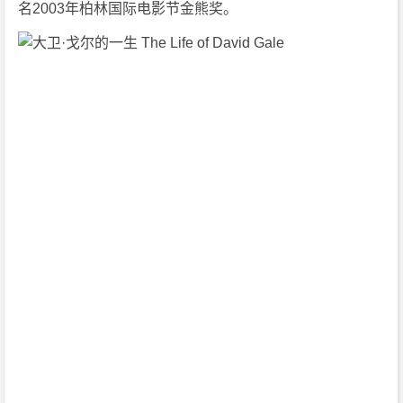
名2003年柏林国际电影节金熊奖。
0
3]
[剧
情]
[悬
疑]
[犯
罪]
[美
国]
1
0
8
0
P
下
载