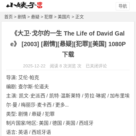
导航
首页
>
剧情
>
悬疑
>
犯罪
>
美国片
> 正文
《大卫·戈尔的一生 The Life of David Gal
e》 [2003] [剧情][悬疑][犯罪][美国] 1080P
下载
《大
2025-12-22
阅读 8 次浏览 次
已关闭评论
卫
导演: 艾伦·帕克
·
编剧: 查尔斯·伦道夫
戈
主演: 凯文·史派西 / 凯特·温斯莱特 / 劳拉·琳妮 / 加布里埃
尔
的
尔·曼 / 梅丽莎·麦卡西 / 更多...
一
类型: 剧情 / 悬疑 / 犯罪
生
制片国家/地区: 美国 / 德国 / 英国 / 西班牙
T
语言: 英语 / 西班牙语
h