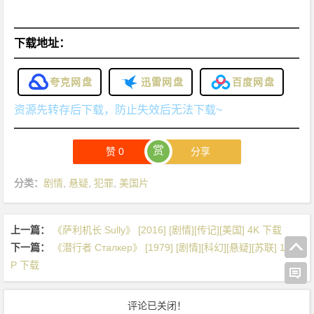
下载地址：
夸克网盘
迅雷网盘
百度网盘
资源先转存后下载，防止失效后无法下载~
赏
赞
0
分享
分类：
剧情
,
悬疑
,
犯罪
,
美国片
上一篇：
《萨利机长 Sully》 [2016] [剧情][传记][美国] 4K 下载
下一篇：
《潜行者 Сталкер》 [1979] [剧情][科幻][悬疑][苏联] 1080
P 下载
评论已关闭！