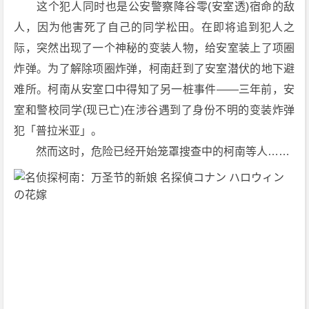
　　这个犯人同时也是公安警察降谷零(安室透)宿命的敌
2]
人，因为他害死了自己的同学松田。在即将追到犯人之
[动
际，突然出现了一个神秘的变装人物，给安室装上了项圈
作]
[动
炸弹。为了解除项圈炸弹，柯南赶到了安室潜伏的地下避
画]
难所。柯南从安室口中得知了另一桩事件——三年前，安
[悬
室和警校同学(现已亡)在涉谷遇到了身份不明的变装炸弹
疑]
犯「普拉米亚」。
[日
　　然而这时，危险已经开始笼罩搜查中的柯南等人……
本]
1
0
8
0
P
下
载