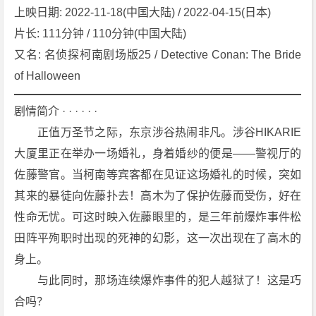
上映日期: 2022-11-18(中国大陆) / 2022-04-15(日本)
娘
名
片长: 111分钟 / 110分钟(中国大陆)
探
又名: 名侦探柯南剧场版25 / Detective Conan: The Bride 
偵
of Halloween
コ
ナ
剧情简介 · · · · · ·
ン
　　正值万圣节之际，东京涉谷热闹非凡。涉谷HIKARIE
ハ
大厦里正在举办一场婚礼，身着婚纱的便是——警视厅的
ロ
ウ
佐藤警官。当柯南等宾客都在见证这场婚礼的时候，突如
ィ
其来的暴徒向佐藤扑去！高木为了保护佐藤而受伤，好在
ン
性命无忧。可这时映入佐藤眼里的，是三年前爆炸事件松
の
田阵平殉职时出现的死神的幻影，这一次出现在了高木的
花
身上。
嫁》
[2
　　与此同时，那场连续爆炸事件的犯人越狱了！这是巧
0
合吗？
2