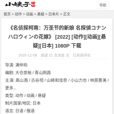
导航
首页
>
动作
>
动画
>
悬疑
>
日本片
> 正文
《名侦探柯南：万圣节的新娘 名探偵コナン
ハロウィンの花嫁》 [2022] [动作][动画][悬
疑][日本] 1080P 下载
《名
2025-12-08
阅读 21 次浏览 次
已关闭评论
侦
导演: 满仲劝
探
编剧: 大仓崇裕 / 青山刚昌
柯
主演: 高山南 / 古谷彻 / 山崎和佳奈 / 小山力也 / 林原惠美 / 
南：
万
更多...
圣
类型: 动作 / 动画 / 悬疑
节
制片国家/地区: 日本
的
语言: 日语 / 俄语
新