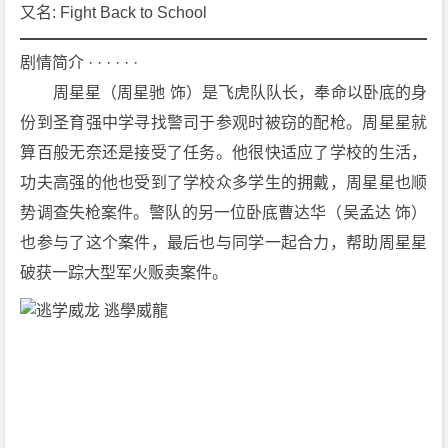
1]
又名: Fight Back to School
[喜
剧]
剧情简介 · · · · · ·
[动
　　周星星（周星驰 饰）是飞虎队队长，奉命以卧底的身
作]
份到圣育强中学寻找警司于参观时被窃的配枪。周星星就
[爱
算百般无奈还是接受了任务。他很快适应了学校的生活，
情]
功夫高强的他也受到了学校众多学生的拥戴，周星星也顺
[香
港]
势调查失枪案件。警队的另一位卧底曹达华（吴孟达 饰）
4
也参与了这个案件，最后也与同学一起合力，帮助周星星
K
破获一踪大型军火贩卖案件。
下
载