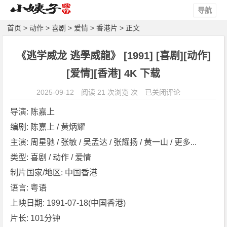
导航
首页
>
动作
>
喜剧
>
爱情
>
香港片
> 正文
《逃学威龙 逃學威龍》 [1991] [喜剧][动作]
[爱情][香港] 4K 下载
《逃
2025-09-12
阅读 21 次浏览 次
已关闭评论
学
导演: 陈嘉上
威
编剧: 陈嘉上 / 黄炳耀
龙
主演: 周星驰 / 张敏 / 吴孟达 / 张耀扬 / 黄一山 / 更多...
逃
學
类型: 喜剧 / 动作 / 爱情
威
制片国家/地区: 中国香港
龍》
语言: 粤语
[1
上映日期: 1991-07-18(中国香港)
9
片长: 101分钟
9