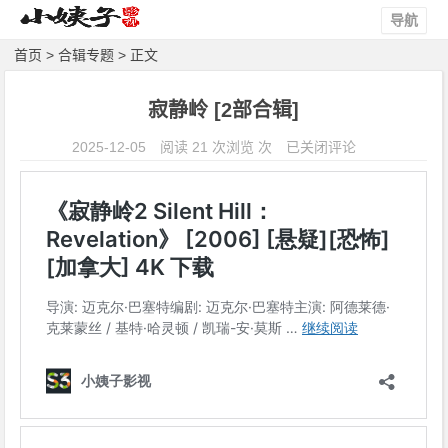
导航
首页
>
合辑专题
> 正文
寂静岭 [2部合辑]
寂
2025-12-05
阅读 21 次浏览 次
已关闭评论
静
岭
[2
部
合
辑]