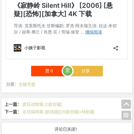
赏
赞
0
分享
分类：
合辑专题
上一篇：
疯狂动物城 [2部合辑]
下一篇：
名侦探柯南 [剧场版][28部合辑]+特别篇
评论已关闭！