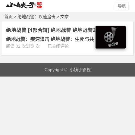
导航
首页
> 绝地战警：疾速追击 > 文章
绝地战警 [4部合辑] 绝地战警 绝地战警2
绝地战警：疾速追击 绝地战警：生死与共
绝
阅读 32 次浏览 次
已关闭评论
地
战
警
Copyright © 小姨子影视
[4
部
合
辑]
绝
地
战
警
绝
地
战